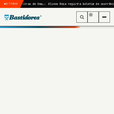
ize: Sombras de Uma…
Alinne Rosa registra boletim de ocorrência após
ÚLTIMAS
Bastidores
®