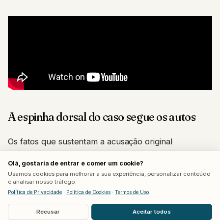
A espinha dorsal do caso segue os autos
Os fatos que sustentam a acusação original
aparecem no filme sem grandes desvios. Elize
Olá, gostaria de entrar e comer um cookie?
trabalhava como acompanhante quando conheceu
Usamos cookies para melhorar a sua experiência, personalizar conteúdo
Marcos, ainda casado na época, e deixou a atividade
e analisar nosso tráfego.
Política de Privacidade
·
Política de Cookies
·
Termos de Uso
quando o relacionamento avançou. A investigação
particular que ela contratou também é real: um
Recusar
Aceitar todos