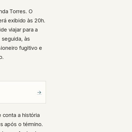
nda Torres. O
erá exibido às 20h.
e viajar para a
 seguida, às
ioneiro fugitivo e
o.
→
conta a história
es após o término.