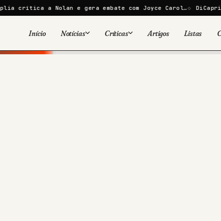
a Nolan e gera embate com Joyce Carol…
DiCaprio e Bezos lan
Início
Notícias
Críticas
Artigos
Listas
C
Viral
Cinema
Cinema
Games
Séries
TV
Games
Quadrinhos
Quadrinhos
Livros
Famosos
Livros
Tecnologia