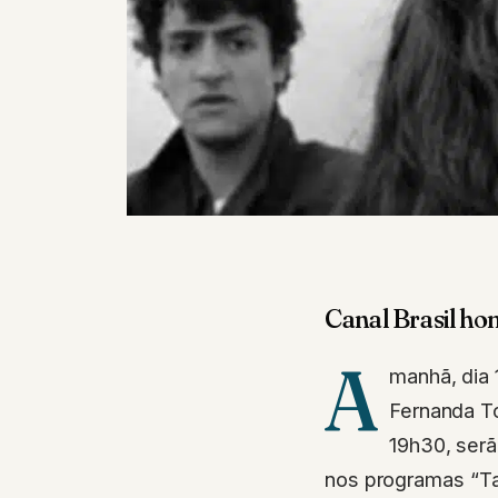
Canal Brasil h
A
manhã, dia 
Fernanda To
19h30, ser
nos programas “Tar