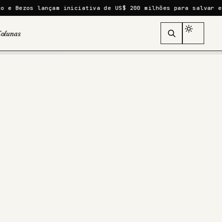
çam iniciativa de US$ 200 milhões para salvar espécies ameaç
olunas