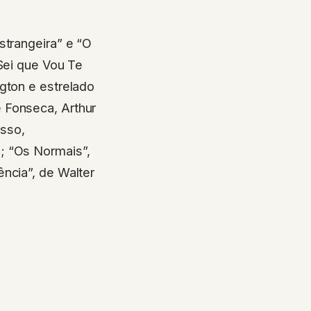
strangeira” e “O
 Sei que Vou Te
gton e estrelado
 Fonseca, Arthur
sso,
; “Os Normais”,
ncia”, de Walter