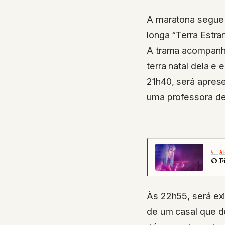
A maratona segue 
longa “Terra Estra
A trama acompanha
terra natal dela e
21h40, será apresen
uma professora de
A
O F
Às 22h55, será exi
de um casal que de