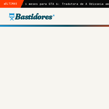
 6 meses para GTA 6
ÚLTIMAS
Tradutora de A Odisseia amplia crítica 
Bastidores
®