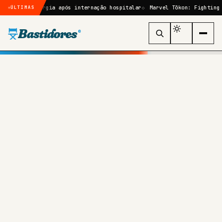
cirurgia após internação hospitalar
Marvel Tōkon: Fighting Souls: qu
ÚLTIMAS
Bastidores
®