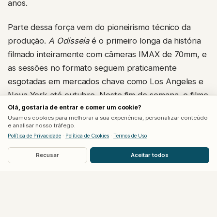
anos.
Parte dessa força vem do pioneirismo técnico da
produção.
A Odisseia
é o primeiro longa da história
filmado inteiramente com câmeras IMAX de 70mm, e
as sessões no formato seguem praticamente
esgotadas em mercados chave como Los Angeles e
Nova York até outubro. Neste fim de semana, o filme
Olá, gostaria de entrar e comer um cookie?
divide os telões
IMAX
nos Estados Unidos com
Usamos cookies para melhorar a sua experiência, personalizar conteúdo
Homem-Aranha: Um Novo Dia
, que estreou na
e analisar nosso tráfego.
semana passada.
Política de Privacidade
·
Política de Cookies
·
Termos de Uso
Recusar
Aceitar todos
Ainda faltam Coreia, China e Japão
A trajetória internacional do filme está longe de
terminar.
A Odisseia
estreou na Coreia do Sul nesta