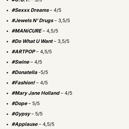
#Sexxx Dreams
– 4/5
#Jewels N’ Drugs
– 3,5/5
#MANiCURE
– 4,5/5
#Do What U Want
– 3,5/5
#ARTPOP
– 4,5/5
#Swine
– 4/5
#Donatella
-5/5
#Fashion!
– 4/5
#Mary Jane Holland
– 4/5
#Dope
– 5/5
#Gypsy
– 5/5
#Applause
– 4,5/5