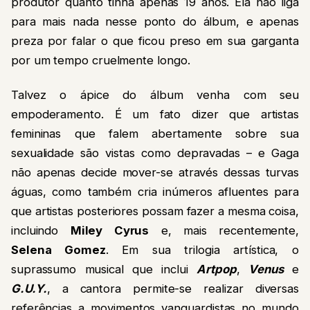
produtor quanto tinha apenas 19 anos. Ela não liga
para mais nada nesse ponto do álbum, e apenas
preza por falar o que ficou preso em sua garganta
por um tempo cruelmente longo.
Talvez o ápice do álbum venha com seu
empoderamento. É um fato dizer que artistas
femininas que falem abertamente sobre sua
sexualidade são vistas como depravadas – e Gaga
não apenas decide mover-se através dessas turvas
águas, como também cria inúmeros afluentes para
que artistas posteriores possam fazer a mesma coisa,
incluindo
Miley Cyrus
e, mais recentemente,
Selena Gomez
. Em sua trilogia artística, o
suprassumo musical que inclui
Artpop
,
Venus
e
G.U.Y.
, a cantora permite-se realizar diversas
referências a movimentos vanguardistas no mundo