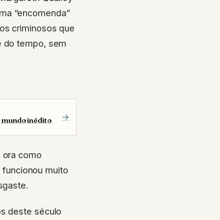
 uma “encomenda”
tos criminosos que
te do tempo, sem
→
 mundo inédito
o ora como
já funcionou muito
sgaste.
os deste século
Garotas em Fuga