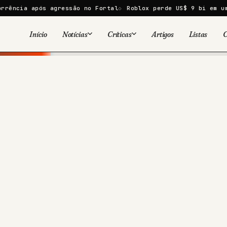
ós agressão no Fortal
Roblox perde US$ 9 bi em um dia após 
Início
Notícias
Críticas
Artigos
Listas
C
Viral
Cinema
Cinema
Games
Séries
TV
Games
Quadrinhos
Quadrinhos
Livros
Famosos
Livros
Tecnologia