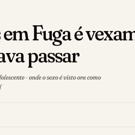
as em Fuga é vexa
ava passar
lescente - onde o sexo é visto ora como
l