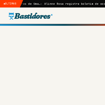
mbras de Uma…
ÚLTIMAS
Alinne Rosa registra boletim de ocorrência ap
Bastidores
®