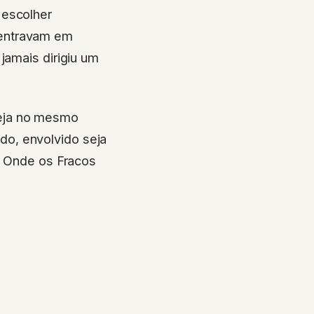
 escolher
 entravam em
jamais dirigiu um
teja no mesmo
o, envolvido seja
mo Onde os Fracos
.