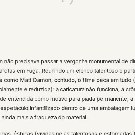
n não precisava passar a vergonha monumental de diri
Garotas em Fuga. Reunindo um elenco talentoso e part
os como Matt Damon, contudo, o filme peca em tudo (e
amente é reduzida): a caricatura não funciona, a crôn
ade entendida como motivo para piada permanente, a t
m espetáculo infantilizado dentro de uma embalagem l
ainda mais a fraqueza do material.
gas lésbicas (vividas pelas talentosas e esforçadas