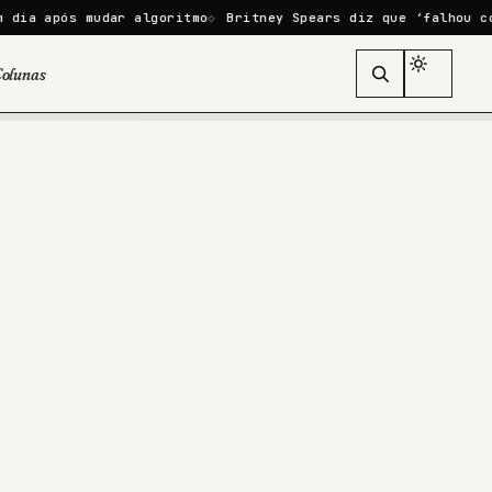
mudar algoritmo
Britney Spears diz que ‘falhou como mãe’ ap
olunas