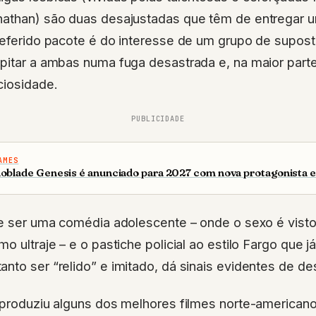
nathan) são duas desajustadas que têm de entregar
 referido pacote é do interesse de um grupo de supos
ipitar a ambas numa fuga desastrada e, na maior par
ciosidade.
PUBLICIDADE
AMES
oblade Genesis é anunciado para 2027 com nova protagonista e
tre ser uma comédia adolescente – onde o sexo é vist
o ultraje – e o pastiche policial ao estilo Fargo que 
nto ser “relido” e imitado, dá sinais evidentes de de
u produziu alguns dos melhores filmes norte-american
cuidado com o material de seus novos projetos, pois 