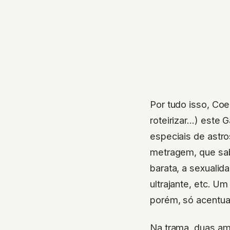
Por tudo isso, Coe
roteirizar…) este 
especiais de astr
metragem, que sabi
barata, a sexualid
ultrajante, etc. U
porém, só acentua 
Na trama, duas ami