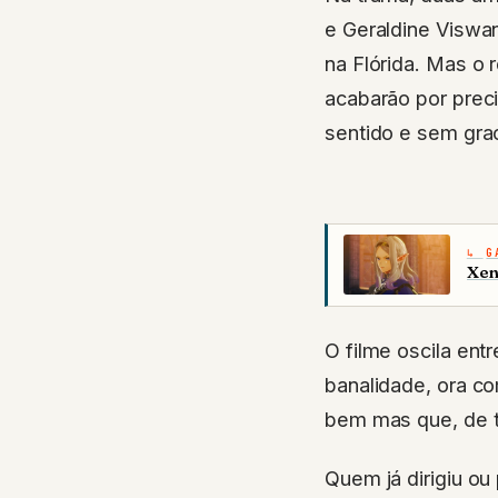
e Geraldine Viswa
na Flórida. Mas o
acabarão por prec
sentido e sem gra
G
Xen
O filme oscila en
banalidade, ora com
bem mas que, de ta
Quem já dirigiu o
poderia ter mais 