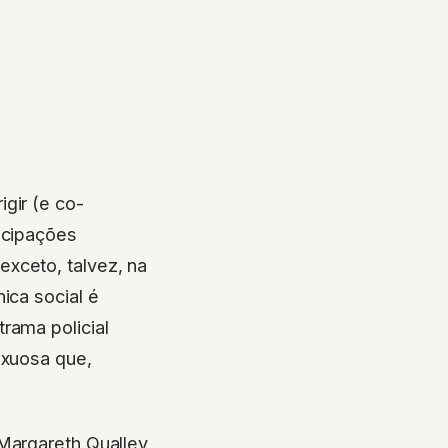
gir (e co-
icipações
xceto, talvez, na
ica social é
rama policial
uxuosa que,
 Margareth Qualley