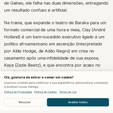
um resultado confuso e artificial.
Na trama, que expande o teatro de Baraka para um
formato comercial de uma hora e meia, Clay (André
Holland) é um bem-sucedido executivo ligado a um
político afroamericano em ascenção (interpretado
por Aldis Hodge, de Adão Negro) em crise no
casamento após uma infidelidade de sua esposa,
Kaya (Zazie Beetz), e que encontra por acaso no
metrô de Nova York com a provocativa e sensual
Lula (Kate Mara). Lula rapidamente envolve Clay
Olá, gostaria de entrar e comer um cookie?
num jogo de manipulação psicológica e sexual que
Usamos cookies para melhorar a sua experiência, personalizar conteúdo
e analisar nosso tráfego.
culmina numa situação pública insustentável – tudo
Política de Privacidade
·
Política de Cookies
·
Termos de Uso
numa mesma noite.
Recusar
Aceitar todos