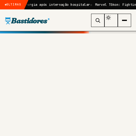
r cirurgia após internação hospitalar
Marvel Tōkon: Fighting Souls: 
ÚLTIMAS
Bastidores
®