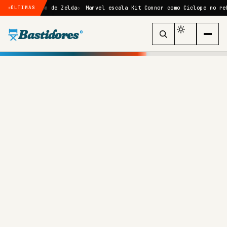
action de Zelda
Marvel escala Kit Connor como Ciclope no reboot de X
ÚLTIMAS
Bastidores
®