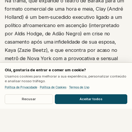
Na trama, que expande o teatro de Baraka para um
formato comercial de uma hora e meia, Clay (André
Holland) é um bem-sucedido executivo ligado a um
político afroamericano em ascenção (interpretado
por Aldis Hodge, de Adão Negro) em crise no
casamento após uma infidelidade de sua esposa,
Kaya (Zazie Beetz), e que encontra por acaso no
metrô de Nova York com a provocativa e sensual
Lula (Kate Mara). Lula rapidamente envolve Clay
Olá, gostaria de entrar e comer um cookie?
num jogo de manipulação psicológica e sexual que
Usamos cookies para melhorar a sua experiência, personalizar conteúdo
e analisar nosso tráfego.
culmina numa situação pública insustentável – tudo
Política de Privacidade
·
Política de Cookies
·
Termos de Uso
numa mesma noite.
Recusar
Aceitar todos