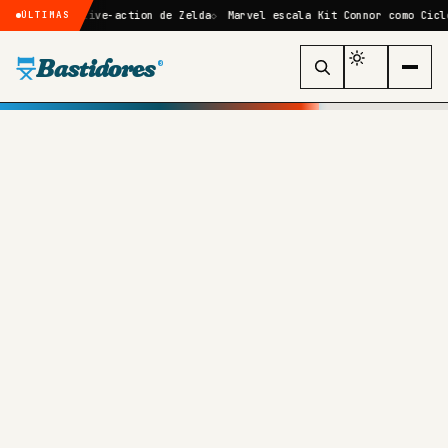
filme live-action de Zelda
Marvel escala Kit Connor como Ciclope no 
ÚLTIMAS
Bastidores
®