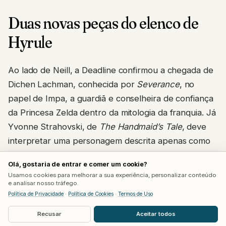
Duas novas peças do elenco de
Hyrule
Ao lado de Neill, a Deadline confirmou a chegada de
Dichen Lachman, conhecida por
Severance
, no
papel de Impa, a guardiã e conselheira de confiança
da Princesa Zelda dentro da mitologia da franquia. Já
Yvonne Strahovski, de
The Handmaid’s Tale
, deve
interpretar uma personagem descrita apenas como
“rainha”, levantando especulação entre fãs de que
Olá, gostaria de entrar e comer um cookie?
ela viva a Rainha de Hyrule, possivelmente a mãe da
Usamos cookies para melhorar a sua experiência, personalizar conteúdo
própria Zelda.
e analisar nosso tráfego.
Política de Privacidade
·
Política de Cookies
·
Termos de Uso
Com Strahovski no papel de rainha, a teoria mais
Recusar
Aceitar todos
forte entre a comunidade é que Neill esteja