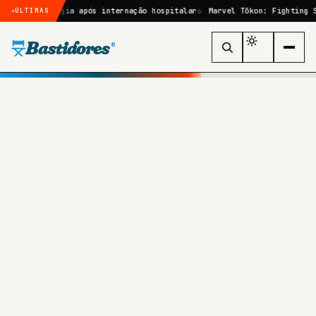
irurgia após internação hospitalar
Marvel Tōkon: Fighting Souls: que
ÚLTIMAS
Bastidores
®