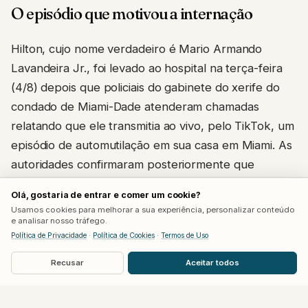
O episódio que motivou a internação
Hilton, cujo nome verdadeiro é Mario Armando
Lavandeira Jr., foi levado ao hospital na terça-feira
(4/8) depois que policiais do gabinete do xerife do
condado de Miami-Dade atenderam chamadas
relatando que ele transmitia ao vivo, pelo TikTok, um
episódio de automutilação em sua casa em Miami. As
autoridades confirmaram posteriormente que
conseguiram resgatar a pessoa em segurança e
Olá, gostaria de entrar e comer um cookie?
encaminhá-la para atendimento médico.
Usamos cookies para melhorar a sua experiência, personalizar conteúdo
e analisar nosso tráfego.
O TikTok afirmou, em nota à Deadline, que a
Política de Privacidade
·
Política de Cookies
·
Termos de Uso
transmissão permaneceu no ar por 15 a 20 minutos
Recusar
Aceitar todos
por um erro de moderação, apesar de o conteúdo já
ter sido sinalizado para remoção minutos após o