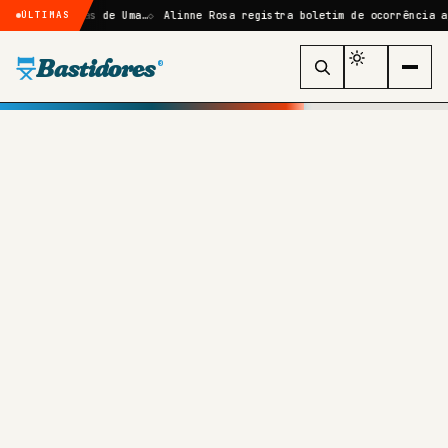
Sombras de Uma…
Alinne Rosa registra boletim de ocorrência após agre
ÚLTIMAS
Bastidores
®