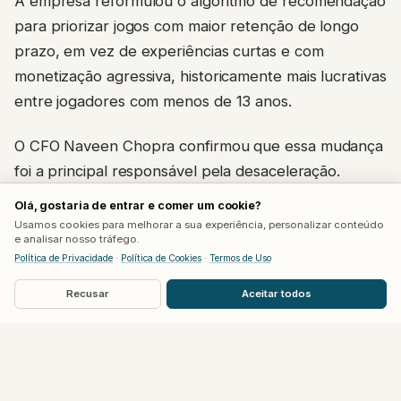
A empresa reformulou o algoritmo de recomendação
para priorizar jogos com maior retenção de longo
prazo, em vez de experiências curtas e com
monetização agressiva, historicamente mais lucrativas
entre jogadores com menos de 13 anos.
O CFO Naveen Chopra confirmou que essa mudança
foi a principal responsável pela desaceleração.
Segundo ele, a monetização por hora ficou abaixo
Olá, gostaria de entrar e comer um cookie?
do previsto justamente no público infantil, à medida
Usamos cookies para melhorar a sua experiência, personalizar conteúdo
e analisar nosso tráfego.
que o algoritmo passou a dar menos espaço para
Política de Privacidade
·
Política de Cookies
·
Termos de Uso
títulos virais de curta duração. Jogos como
Grow a
Recusar
Aceitar todos
Garden
e
Steal a Brainrot
, que impulsionaram as
reservas no verão de 2025, perderam força nesse
novo cenário.
O CEO David Baszucki defendeu a estratégia mesmo