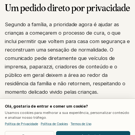
Um pedido direto por privacidade
Segundo a família, a prioridade agora é ajudar as
crianças a começarem o processo de cura, o que
inclui permitir que voltem para casa com segurança e
reconstruam uma sensação de normalidade. O
comunicado pede diretamente que veículos de
imprensa, paparazzi, criadores de conteúdo e o
público em geral deixem a área ao redor da
residência da família e não retornem, respeitando o
momento delicado vivido pelas crianças.
Olá, gostaria de entrar e comer um cookie?
Um comunicado anterior, divulgado em 5 de agosto
Usamos cookies para melhorar a sua experiência, personalizar conteúdo
durante a internação de Hilton, já havia trazido uma
e analisar nosso tráfego.
notícia mais positiva sobre seu estado: segundo a
Política de Privacidade
·
Política de Cookies
·
Termos de Uso
família, ele conseguia se comunicar, o que trouxe