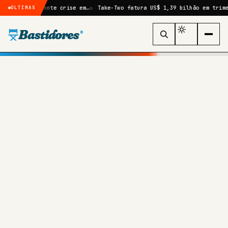
a durante crise em…
Take-Two fatura US$ 1,39 bilhão em trimestre mar
ÚLTIMAS
Bastidores
®