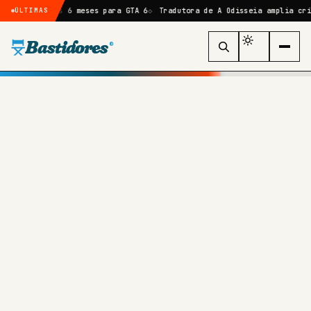
 mais 6 meses para GTA 6
Tradutora de A Odisseia amplia crítica a No
ÚLTIMAS
Bastidores
®