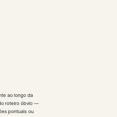
nte ao longo da
do roteiro óbvio —
ões pontuais ou