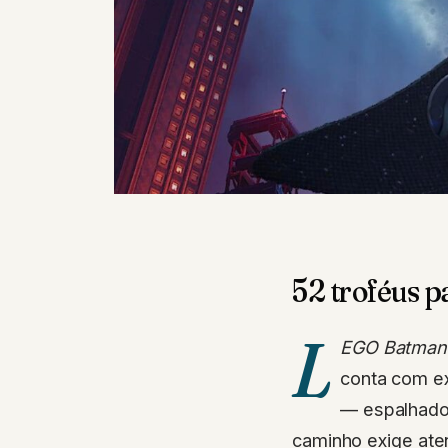
52 troféus p
L
EGO Batman:
conta com e
— espalhados
caminho exige ate