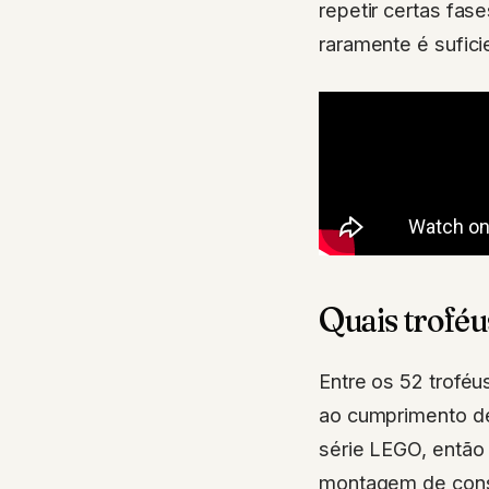
repetir certas fas
raramente é sufici
Quais troféu
Entre os 52 troféu
ao cumprimento de
série LEGO, então 
montagem de const