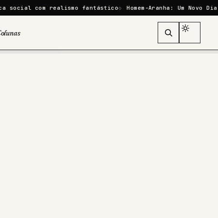
 realismo fantástico
Homem-Aranha: Um Novo Dia mira recorde
olunas