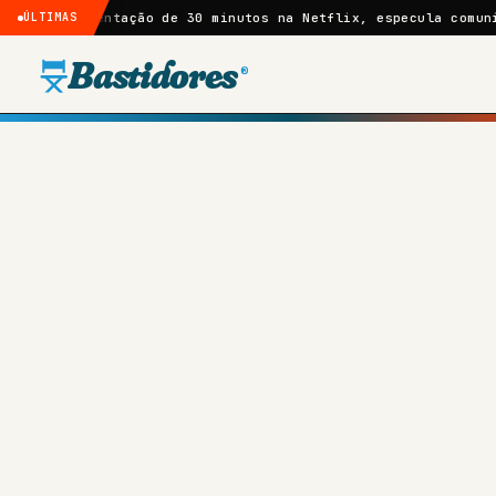
ntação de 30 minutos na Netflix, especula comunidade
ÚLTIMAS
Crític
Bastidores
®