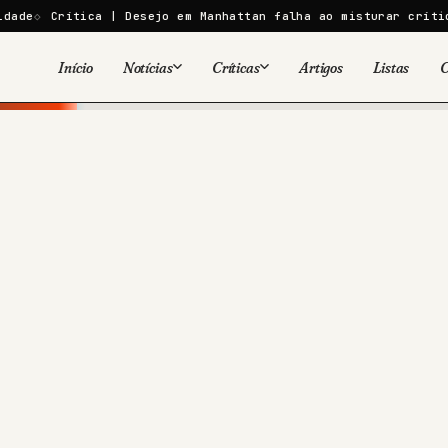
a | Desejo em Manhattan falha ao misturar crítica social com
Início
Notícias
Críticas
Artigos
Listas
C
Viral
Cinema
Cinema
Games
Séries
TV
Games
Quadrinhos
Quadrinhos
Livros
Famosos
Livros
Tecnologia