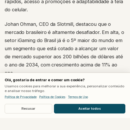
rápidos, acesso a promoções e adaptabilidade à tela
do celular.
Johan Ohman, CEO da Slotmill, destacou que o
mercado brasileiro é altamente desafiador. Em alta, o
setor iGaming do Brasil já é o 5º maior do mundo em
um segmento que está cotado a alcançar um valor
de mercado superior aos 200 bilhões de dólares até
o ano de 2034, com crescimento acima de 11% ao
ano.
Olá, gostaria de entrar e comer um cookie?
Usamos cookies para melhorar a sua experiência, personalizar conteúdo
Push Gaming e Inspired também
e analisar nosso tráfego.
Política de Privacidade
·
Política de Cookies
·
Termos de Uso
investem com foco na disputa
Recusar
Aceitar todos
pelo mercado brasileiro