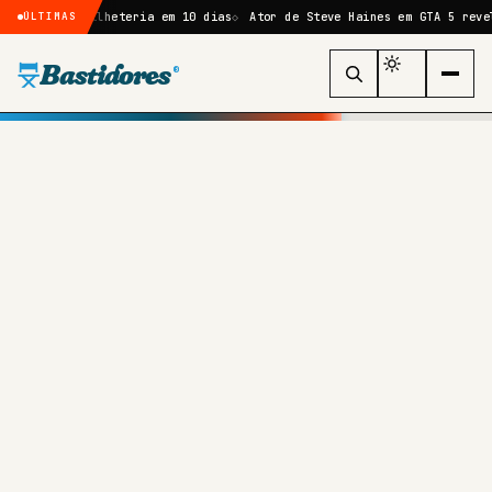
 de bilheteria em 10 dias
Ator de Steve Haines em GTA 5 revela que f
ÚLTIMAS
Bastidores
®