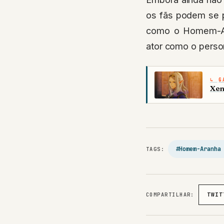
os fãs podem se p
como o Homem-Ara
ator como o perso
G
Xen
#Homem-Aranha
TAGS:
COMPARTILHAR:
TWIT