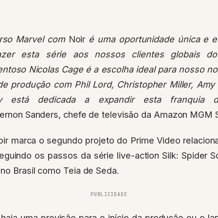
erso Marvel com
Noir
é uma oportunidade única e e
zer esta série aos nossos clientes globais d
ntoso Nicolas Cage é a escolha ideal para nosso no
de produção com Phil Lord, Christopher Miller, Amy P
 está dedicada a expandir esta franquia 
Vernon Sanders, chefe de televisão da Amazon MGM S
 marca o segundo projeto do Prime Video relacion
uindo os passos da série live-action Silk: Spider So
 no Brasil como Teia de Seda.
PUBLICIDADE
haja uma previsão para o início da produção ou o la