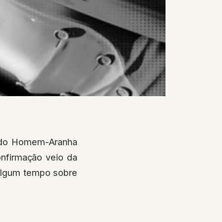
o do Homem-Aranha
onfirmação veio da
 algum tempo sobre