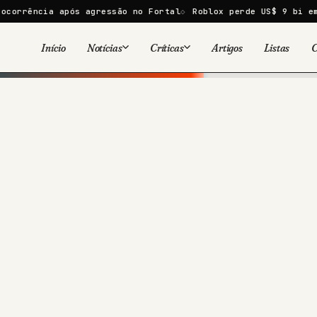
a após agressão no Fortal
Roblox perde US$ 9 bi em um dia a
Início
Notícias
Críticas
Artigos
Listas
C
Viral
Cinema
Cinema
Games
Séries
TV
Games
Quadrinhos
Quadrinhos
Livros
Famosos
Livros
Tecnologia