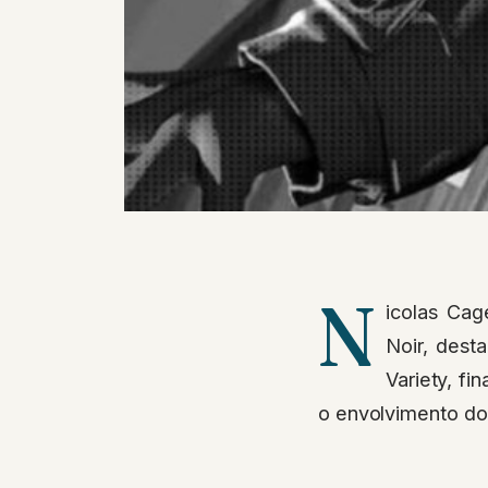
N
icolas Ca
Noir, dest
Variety, f
o envolvimento do