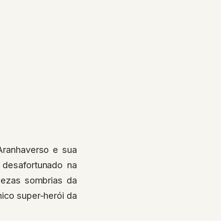
ranhaverso e sua
e desafortunado na
dezas sombrias da
ico super-herói da