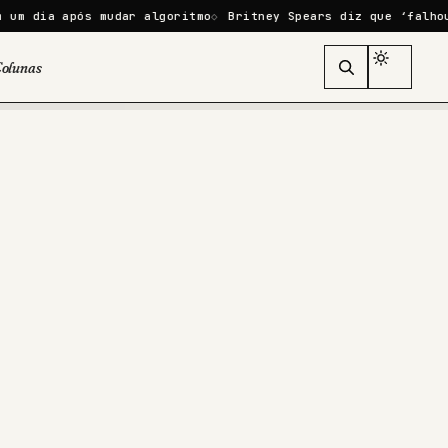
pós mudar algoritmo
Britney Spears diz que ‘falhou como mãe
olunas