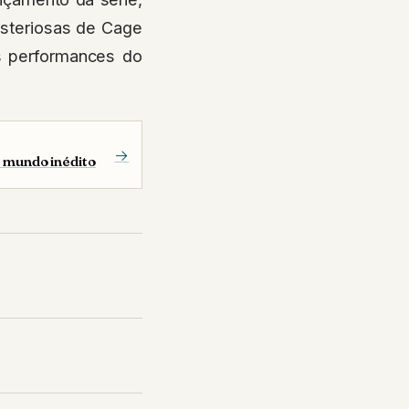
isteriosas de Cage
s performances do
→
 mundo inédito