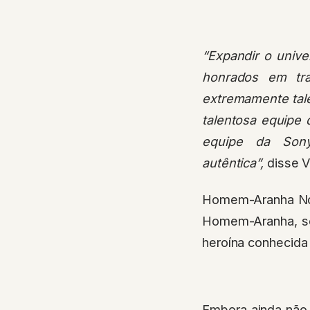
“Expandir o univ
honrados em tra
extremamente tale
talentosa equipe 
equipe da Sony
autêntica”,
disse 
Homem-Aranha Noir
Homem-Aranha, seg
heroína conhecida
Embora ainda não 