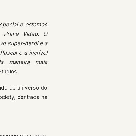
special e estamos
o Prime Video. O
vo super-herói e a
ascal e a incrível
da maneira mais
tudios.
ado ao universo do
ciety, centrada na
nçamento da série,