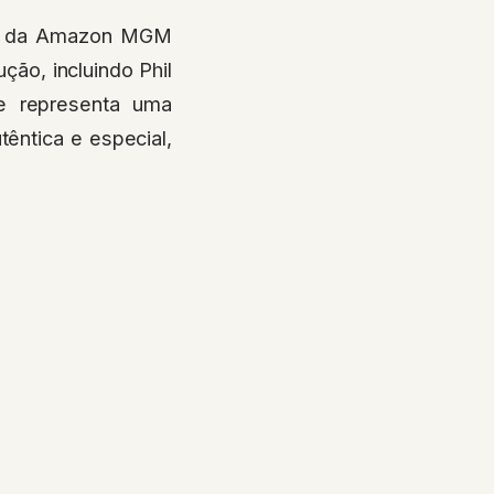
são da Amazon MGM
ão, incluindo Phil
ie representa uma
êntica e especial,