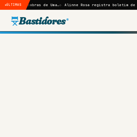
: Sombras de Uma…
ÚLTIMAS
Alinne Rosa registra boletim de ocorrênci
Bastidores
®