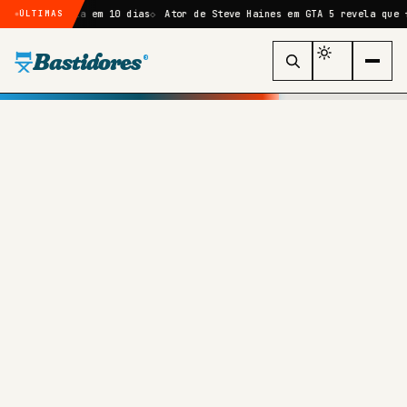
lheteria em 10 dias
Ator de Steve Haines em GTA 5 revela que fez mai
ÚLTIMAS
Bastidores
®