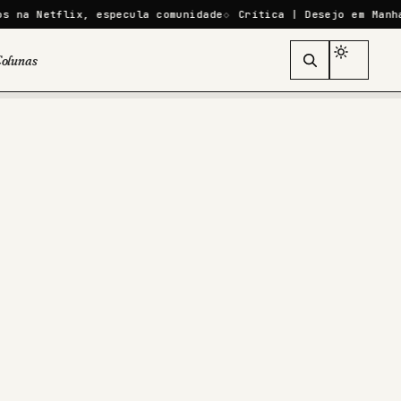
, especula comunidade
Crítica | Desejo em Manhattan falha a
olunas