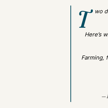
T
wo d
Here’s w
Farming, f
— 