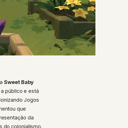
va
Sweet Baby
a público e está
olonizando Jogos
umentou que
presentação da
s do colonialismo.