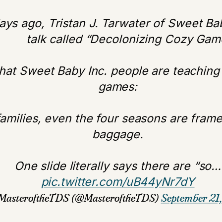
ays ago, Tristan J. Tarwater of Sweet Ba
talk called “Decolonizing Cozy Gam
hat Sweet Baby Inc. people are teaching
games:
amilies, even the four seasons are frame
baggage.
One slide literally says there are “so…
pic.twitter.com/uB44yNr7dY
MasteroftheTDS (@MasteroftheTDS)
September 21