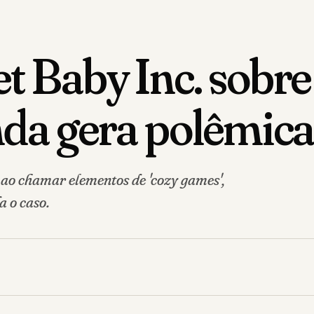
t Baby Inc. sobre
nda gera polêmic
ao chamar elementos de 'cozy games',
a o caso.