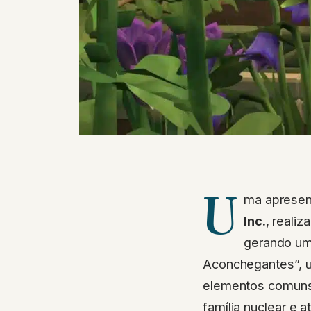
U
ma aprese
Inc.
, reali
gerando um 
Aconchegantes”, u
elementos comuns 
família nuclear e 