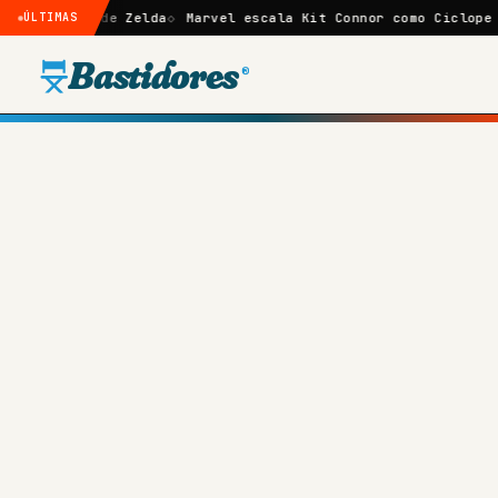
e Zelda
ÚLTIMAS
Marvel escala Kit Connor como Ciclope no reboot de 
Bastidores
®