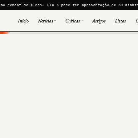
X-Men
GTA 6 pode ter apresentação de 30 minutos na Netflix
Início
Notícias
Críticas
Artigos
Listas
C
Viral
Cinema
Cinema
Games
Séries
TV
Games
Quadrinhos
Quadrinhos
Livros
Famosos
Livros
Tecnologia