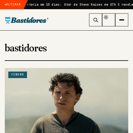
de bilheteria em 10 dias
Ator de Steve Haines em GTA 5 revela que fe
ÚLTIMAS
Bastidores
®
bastidores
CINEMA