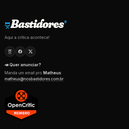
Bastidores
®
Aqui a crítica acontece!
📣 Quer anunciar?
Manda um email pro
Matheus
:
matheus@nosbastidores.com.br