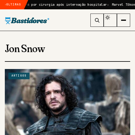
e ele passará por cirurgia após internação hospitalar
Marvel Tōkon: 
ÚLTIMAS
Bastidores
®
Jon Snow
ARTIGOS