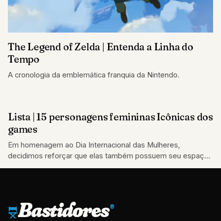
The Legend of Zelda | Entenda a Linha do
Tempo
A cronologia da emblemática franquia da Nintendo.
Lista | 15 personagens femininas Icônicas dos
LISTAS
games
Em homenagem ao Dia Internacional das Mulheres,
decidimos reforçar que elas também possuem seu espaço
no universo dos jogos através de uma…
Bastidores
®