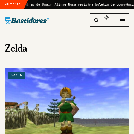
ze: Sombras de Uma…
Alinne Rosa registra boletim de ocorrência após 
ÚLTIMAS
Bastidores
®
Zelda
GAMES