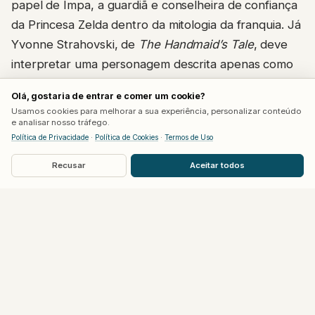
papel de Impa, a guardiã e conselheira de confiança
da Princesa Zelda dentro da mitologia da franquia. Já
Yvonne Strahovski, de
The Handmaid’s Tale
, deve
interpretar uma personagem descrita apenas como
“rainha”, levantando especulação entre fãs de que
Olá, gostaria de entrar e comer um cookie?
ela viva a Rainha de Hyrule, possivelmente a mãe da
Usamos cookies para melhorar a sua experiência, personalizar conteúdo
própria Zelda.
e analisar nosso tráfego.
Política de Privacidade
·
Política de Cookies
·
Termos de Uso
Com Strahovski no papel de rainha, a teoria mais
Recusar
Aceitar todos
forte entre a comunidade é que Neill esteja
destinado a viver justamente o Rei de Hyrule, pai de
Zelda, embora essa hipótese ainda não tenha
qualquer confirmação oficial dos estúdios.
Um elenco que se consolida aos
poucos