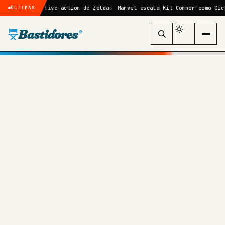
filme live-action de Zelda
Marvel escala Kit Connor como Ciclope no 
ÚLTIMAS
Bastidores
®