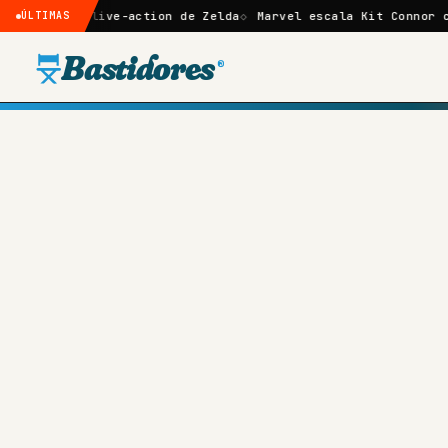
ive-action de Zelda
ÚLTIMAS
Marvel escala Kit Connor como Ciclope n
Bastidores
®