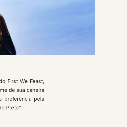
do First We Feast,
lme de sua carreira
 preferência pela
e Preto”.