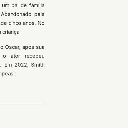
, um pai de família
. Abandonado pela
o de cinco anos. No
 criança.
ao Oscar, após sua
, o ator recebeu
l. Em 2022, Smith
mpeãs”.