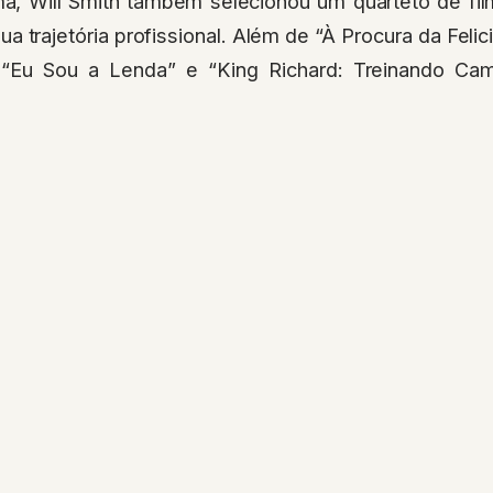
a, Will Smith também selecionou um quarteto de fi
ua trajetória profissional. Além de “À Procura da Feli
u “Eu Sou a Lenda” e “King Richard: Treinando Ca