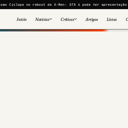
o reboot de X-Men
GTA 6 pode ter apresentação de 30 minutos
Início
Notícias
Críticas
Artigos
Listas
C
Viral
Cinema
Cinema
Games
Séries
TV
Games
Quadrinhos
Quadrinhos
Livros
Famosos
Livros
Tecnologia