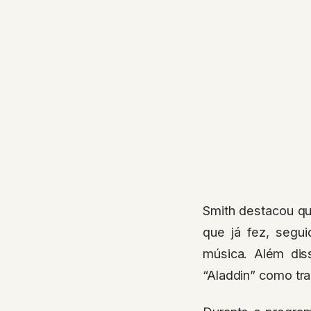
Smith destacou que
que já fez, segui
música. Além dis
“Aladdin” como tra