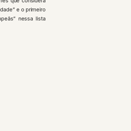
lmes que considera
cidade” e o primeiro
mpeãs” nessa lista