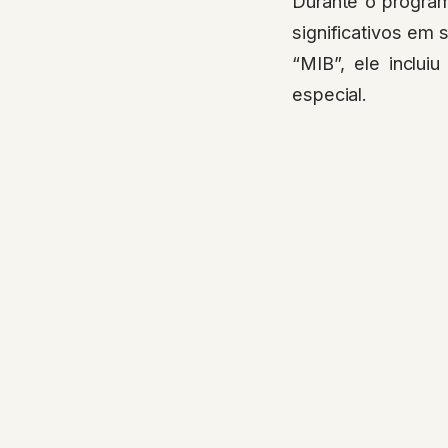
Durante o program
significativos em s
“MIB”, ele inclui
especial.