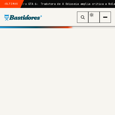
s para GTA 6
Tradutora de A Odisseia amplia crítica a Nolan e gera e
ÚLTIMAS
Bastidores
®