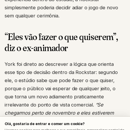
simplesmente poderia decidir adiar o jogo de novo
sem qualquer cerimônia.
“Eles vão fazer o que quiserem”,
diz o ex-animador
York foi direto ao descrever a lógica que orienta
esse tipo de decisão dentro da Rockstar: segundo
ele, o estúdio sabe que pode fazer o que quiser,
porque o público vai esperar de qualquer jeito, o
que torna um novo adiamento praticamente
irrelevante do ponto de vista comercial.
“Se
chegarmos perto de novembro e eles estiverem
pensando que a missão final ainda não está boa o
Olá, gostaria de entrar e comer um cookie?
suficiente, ou que ainda existem bugs nela, eles vão