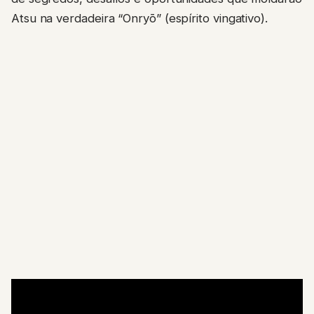
Atsu na verdadeira “Onryō” (espírito vingativo).