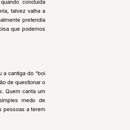
quando concluída
ia, talvez valha a
nalmente pretendia
a coisa que podemos
 a cantiga do “boi
zão de questionar o
ós. Quem canta um
 simples medo de
as pessoas a terem