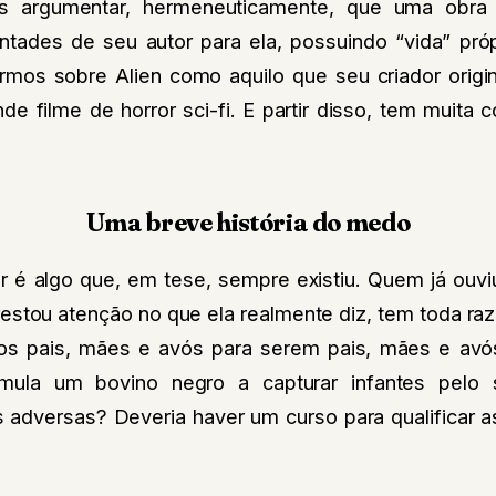
 argumentar, hermeneuticamente, que uma obra 
tades de seu autor para ela, possuindo “vida” própr
mos sobre Alien como aquilo que seu criador origi
de filme de horror sci-fi. E partir disso, tem muit
Uma breve história do medo
r é algo que, em tese, sempre existiu. Quem já ouviu
restou atenção no que ela realmente diz, tem toda ra
os pais, mães e avós para serem pais, mães e av
imula um bovino negro a capturar infantes pelo
s adversas? Deveria haver um curso para qualificar 