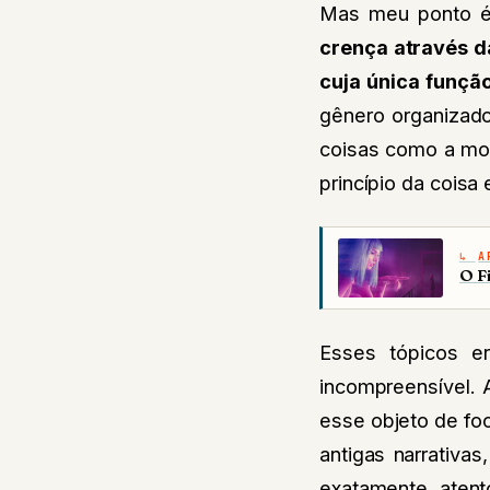
Mas meu ponto é
crença através da
cuja única funçã
gênero organizado
coisas como a mor
princípio da cois
A
O F
Esses tópicos e
incompreensível. 
esse objeto de fo
antigas narrativa
exatamente atent