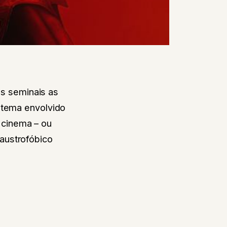
as seminais as
 tema envolvido
o cinema – ou
austrofóbico