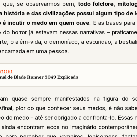
 que, se observarmos bem,
todo folclore, mitolo
 história e das civilizações possui algum tipo de 
o é incutir o medo em quem ouve
. E as bases para 
 do horror já estavam nessas narrativas – pratica
te, o além-vida, o demoníaco, a escuridão, a besti
a encarnada em uma pessoa.
RTIGOS
inal de Blade Runner 2049 Explicado
ram quase sempre manifestados na figura do so
Afinal, pior do que conhecer seus medos, é não sab
co do medo – até ser obrigado a confronta-lo. Essas 
s, ainda encontram ecos no imaginário contemporâne
o para perceber que vampiros, lobisomens, fan