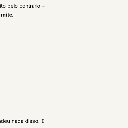
o pelo contrário –
rmite
.
ndeu nada disso. E