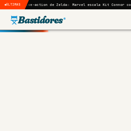
 live-action de Zelda
ÚLTIMAS
Marvel escala Kit Connor como Ciclope
Bastidores
®