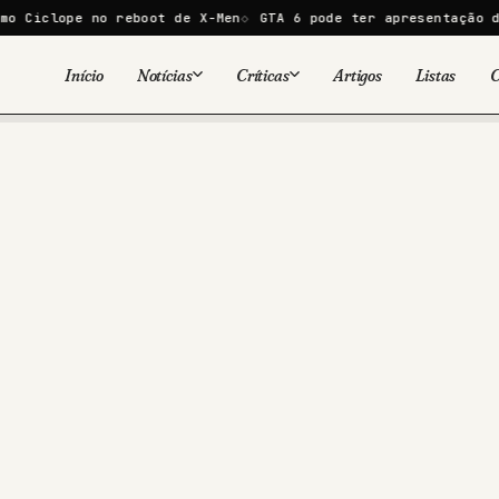
 no reboot de X-Men
GTA 6 pode ter apresentação de 30 minut
Início
Notícias
Críticas
Artigos
Listas
C
Viral
Cinema
Cinema
Games
Séries
TV
Games
Quadrinhos
Quadrinhos
Livros
Famosos
Livros
Tecnologia