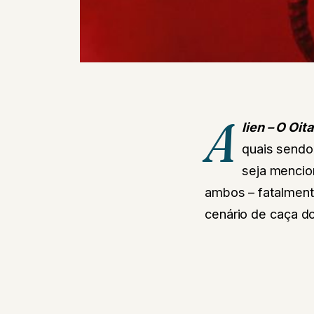
A
lien – O Oi
quais sendo
seja mencion
ambos – fatalment
cenário de caça do