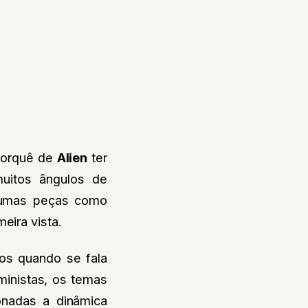
 porquê de
Alien
ter
muitos ângulos de
lgumas peças como
eira vista.
os quando se fala
ministas, os temas
ionadas a dinâmica