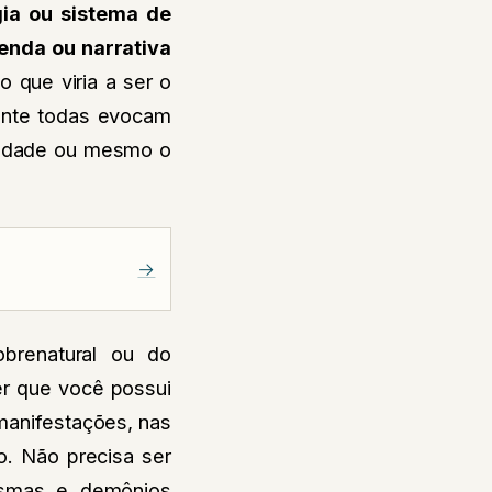
gia ou sistema de
lenda ou narrativa
o que viria a ser o
mente todas evocam
alidade ou mesmo o
→
brenatural ou do
er que você possui
manifestações, nas
o. Não precisa ser
tasmas e demônios