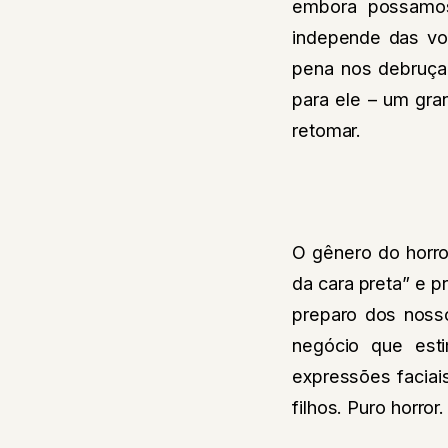
embora possamos
independe das von
pena nos debruçar
para ele – um gran
retomar.
O gênero do horro
da cara preta” e p
preparo dos noss
negócio que est
expressões faciai
filhos. Puro horror.