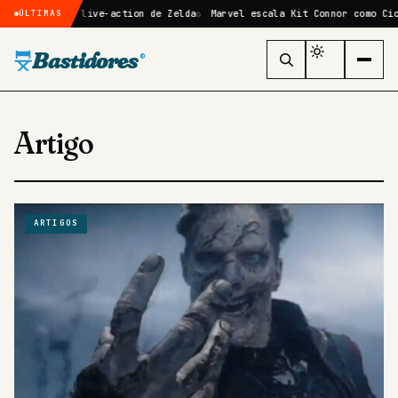
o filme live-action de Zelda
Marvel escala Kit Connor como Ciclope n
ÚLTIMAS
Bastidores
®
Artigo
ARTIGOS