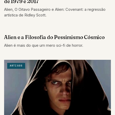
de 1979 e 2017
Alien, O Oitavo Passageiro e Alien: Covenant: a regressão
artística de Ridley Scott.
Alien e a Filosofia do Pessimismo Cósmico
ARTIGOS
Alien é mais do que um mero sci-fi de horror.
ARTIGOS