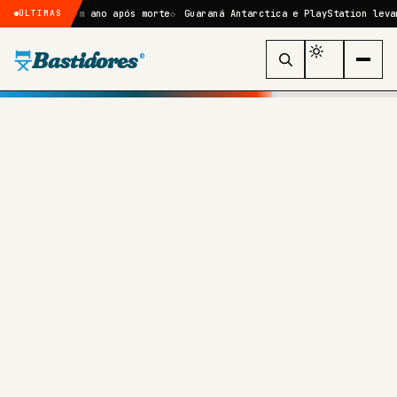
ista um ano após morte
Guaraná Antarctica e PlayStation levam ação g
ÚLTIMAS
Bastidores
®