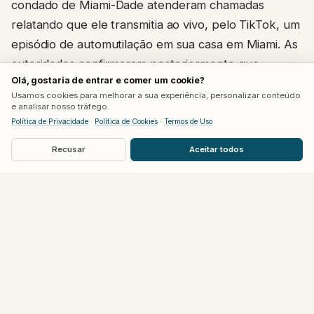
condado de Miami-Dade atenderam chamadas
relatando que ele transmitia ao vivo, pelo TikTok, um
episódio de automutilação em sua casa em Miami. As
autoridades confirmaram posteriormente que
Olá, gostaria de entrar e comer um cookie?
conseguiram resgatar a pessoa em segurança e
Usamos cookies para melhorar a sua experiência, personalizar conteúdo
encaminhá-la para atendimento médico.
e analisar nosso tráfego.
Política de Privacidade
·
Política de Cookies
·
Termos de Uso
O TikTok afirmou, em nota à Deadline, que a
Recusar
Aceitar todos
transmissão permaneceu no ar por 15 a 20 minutos
por um erro de moderação, apesar de o conteúdo já
ter sido sinalizado para remoção minutos após o
início. A plataforma disse ter acionado as autoridades
e, na sequência, desativado e banido a conta de
Hilton.
Família corrige informações que