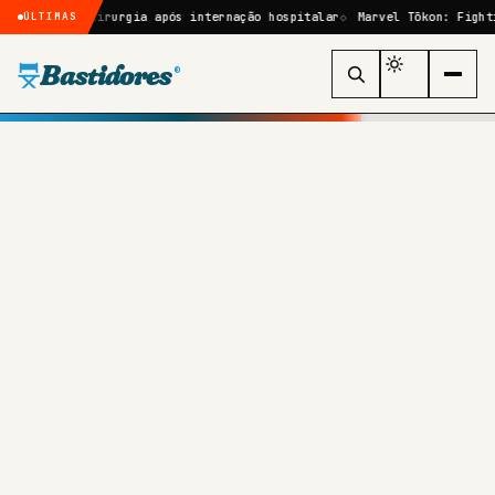
por cirurgia após internação hospitalar
Marvel Tōkon: Fighting Souls
ÚLTIMAS
Bastidores
®