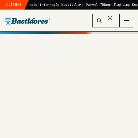
urgia após internação hospitalar
Marvel Tōkon: Fighting Souls: quem 
ÚLTIMAS
Bastidores
®