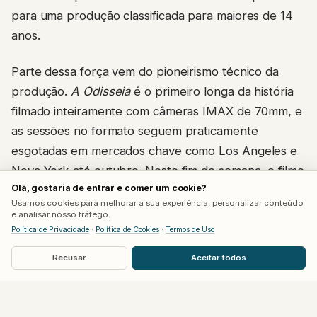
para uma produção classificada para maiores de 14
anos.
Parte dessa força vem do pioneirismo técnico da
produção.
A Odisseia
é o primeiro longa da história
filmado inteiramente com câmeras IMAX de 70mm, e
as sessões no formato seguem praticamente
esgotadas em mercados chave como Los Angeles e
Nova York até outubro. Neste fim de semana, o filme
Olá, gostaria de entrar e comer um cookie?
divide os telões
IMAX
nos Estados Unidos com
Usamos cookies para melhorar a sua experiência, personalizar conteúdo
Homem-Aranha: Um Novo Dia
, que estreou na
e analisar nosso tráfego.
semana passada.
Política de Privacidade
·
Política de Cookies
·
Termos de Uso
Recusar
Aceitar todos
Ainda faltam Coreia, China e Japão
A trajetória internacional do filme está longe de