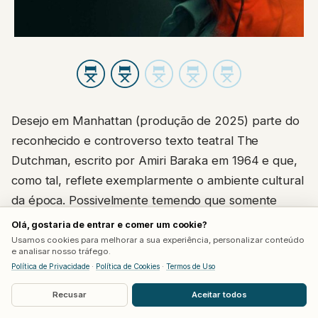
Desejo em Manhattan (produção de 2025) parte do
reconhecido e controverso texto teatral The
Dutchman, escrito por Amiri Baraka em 1964 e que,
como tal, reflete exemplarmente o ambiente cultural
da época. Possivelmente temendo que somente
reproduzir o conteúdo panfletário do material
Olá, gostaria de entrar e comer um cookie?
original prejudicaria o interesse, o diretor e co-
Usamos cookies para melhorar a sua experiência, personalizar conteúdo
e analisar nosso tráfego.
roteirista Andre Gaines (de pouca experiência no
Política de Privacidade
·
Política de Cookies
·
Termos de Uso
longa-metragem de ficção) optou por converter a
Recusar
Aceitar todos
peça em uma espécie de episódio alongado de Além