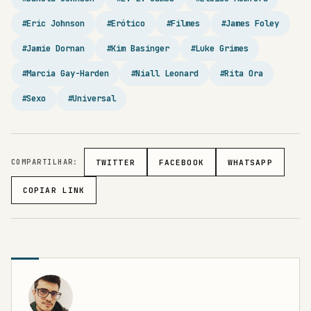
#Eric Johnson
#Erótico
#Filmes
#James Foley
#Jamie Dornan
#Kim Basinger
#Luke Grimes
#Marcia Gay-Harden
#Niall Leonard
#Rita Ora
#Sexo
#Universal
COMPARTILHAR:
TWITTER
FACEBOOK
WHATSAPP
COPIAR LINK