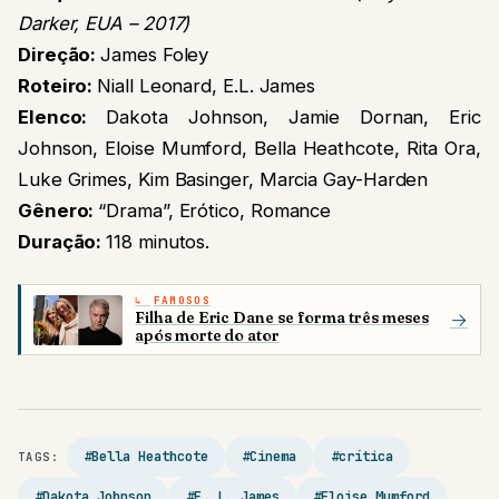
Darker, EUA – 2017)
Direção:
James Foley
Roteiro:
Niall Leonard, E.L. James
Elenco:
Dakota Johnson, Jamie Dornan, Eric
Johnson, Eloise Mumford, Bella Heathcote, Rita Ora,
Luke Grimes, Kim Basinger, Marcia Gay-Harden
Gênero:
“Drama”, Erótico, Romance
Duração:
118 minutos.
FAMOSOS
Filha de Eric Dane se forma três meses
→
após morte do ator
#Bella Heathcote
#Cinema
#crítica
TAGS:
#Dakota Johnson
#E. L. James
#Eloise Mumford