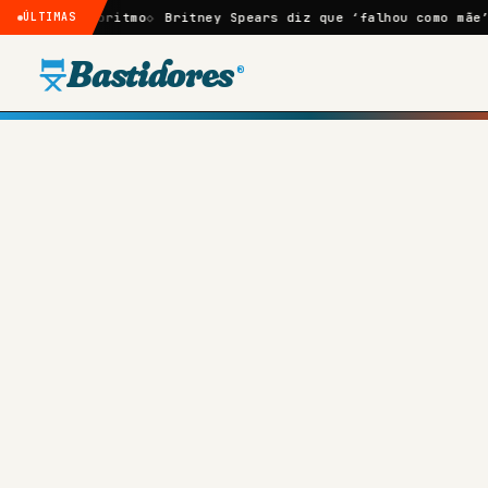
 algoritmo
ÚLTIMAS
Britney Spears diz que ‘falhou como mãe’ após fa
Bastidores
®