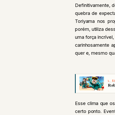
Definitivamente, 
quebra de expectat
Toriyama nos pro
porém, utiliza de
uma força incríve
carinhosamente a
quer e, mesmo quan
G
Rob
Esse clima que os
certo ponto. Even