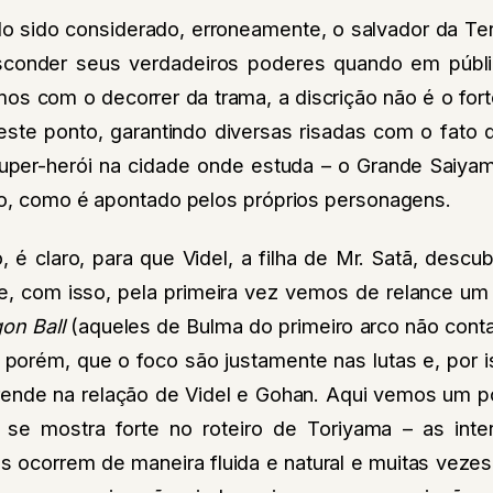
o sido considerado, erroneamente, o salvador da Terr
conder seus verdadeiros poderes quando em públic
os com o decorrer da trama, a discrição não é o for
 este ponto, garantindo diversas risadas com o fato 
per-herói na cidade onde estuda – o Grande Saiyam
ulo, como é apontado pelos próprios personagens.
é claro, para que Videl, a filha de Mr. Satã, descu
e, com isso, pela primeira vez vemos de relance u
on Ball
(aqueles de Bulma do primeiro arco não cont
orém, que o foco são justamente nas lutas e, por i
prende na relação de Videl e Gohan. Aqui vemos um 
 se mostra forte no roteiro de Toriyama – as int
s ocorrem de maneira fluida e natural e muitas vezes