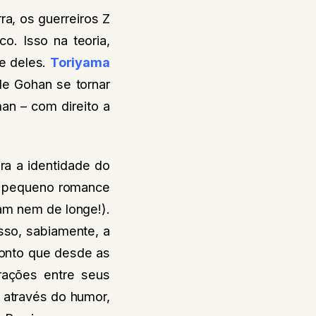
a, os guerreiros Z
o. Isso na teoria,
te deles.
Toriyama
de Gohan se tornar
an – com direito a
bra a identidade do
m pequeno romance
am nem de longe!).
sso, sabiamente, a
ponto que desde as
erações entre seus
 através do humor,