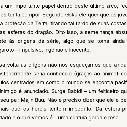
um importante papel dentro deste último arco, fe
ezes tenta compor. Segundo Goku ele quer que os j
a proteção da Terra, tirando tal fardo de suas costas 
 às esferas do dragão. Dito isso, a semelhança ab
te às origens da série, algo que se torna ainda
aroto – impulsivo, ingênuo e inocente.
a volta às origens não nos esqueçamos que ain
osteriormente seria conhecido (graças ao anime) c
ulos centrados em como o mundo se encontra pacíf
inimigo é anunciado. Surge Babidi – um feiticeiro qu
e seu pai: Majin Buu. Não é preciso dizer que ele é 
ais que os heróis tentem impedi-lo. Da esfera-pr
dado e o que vemos é… uma criatura gorda e rosa.