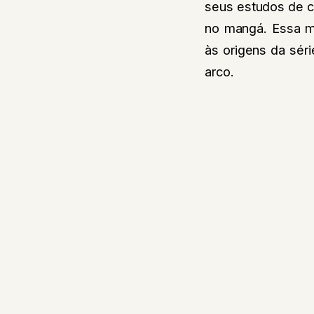
seus estudos de ca
no mangá. Essa m
às origens da sér
arco.