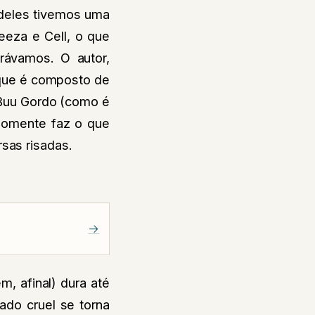
 deles tivemos uma
reeza e Cell, o que
rávamos. O autor,
 que é composto de
 Buu Gordo (como é
somente faz o que
sas risadas.
→
, afinal) dura até
ado cruel se torna