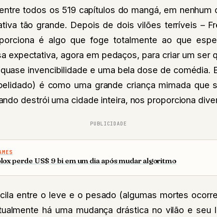
dentre todos os 519 capítulos do mangá, em nenhum
iva tão grande. Depois de dois vilões terríveis – F
porciona é algo que foge totalmente ao que espe
ssa expectativa, agora em pedaços, para criar um ser
l, quase invencibilidade e uma bela dose de comédia.
pelidado) é como uma grande criança mimada que 
do destrói uma cidade inteira, nos proporciona diver
PUBLICIDADE
AMES
lox perde US$ 9 bi em um dia após mudar algoritmo
cila entre o leve e o pesado (algumas mortes ocorrem
tualmente há uma mudança drástica no vilão e seu l