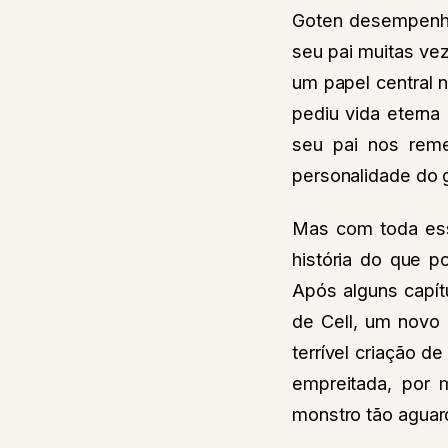
Goten desempenha 
seu pai muitas v
um papel central n
pediu vida eterna
seu pai nos reme
personalidade do g
Mas com toda ess
história do que p
Após alguns capít
de Cell, um novo 
terrível criação d
empreitada, por m
monstro tão aguar