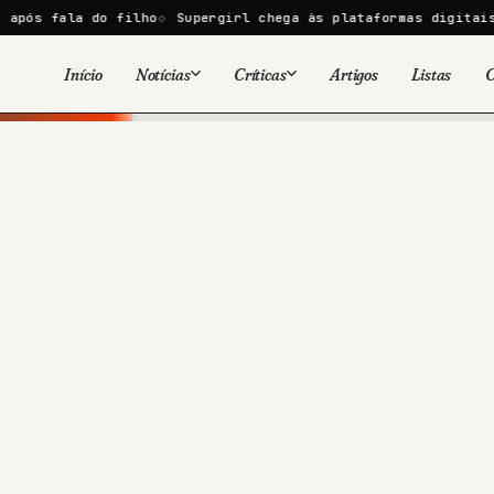
la do filho
Supergirl chega às plataformas digitais em 9 de
Início
Notícias
Críticas
Artigos
Listas
C
Viral
Cinema
Cinema
Games
Séries
TV
Games
Quadrinhos
Quadrinhos
Livros
Famosos
Livros
Tecnologia