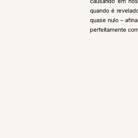
causando em nós 
quando é revelado
quase nulo – afin
perfeitamente co