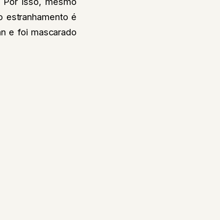
. Por isso, mesmo
so estranhamento é
an e foi mascarado