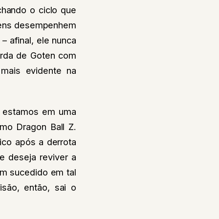
chando o ciclo que
ovens desempenhem
– afinal, ele nunca
surda de Goten com
 mais evidente na
da estamos em uma
omo Dragon Ball Z.
ico após a derrota
e deseja reviver a
bem sucedido em tal
isão, então, sai o