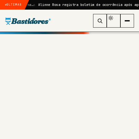
 de Uma…
Alinne Rosa registra boletim de ocorrência após agressão no
ÚLTIMAS
Bastidores
®