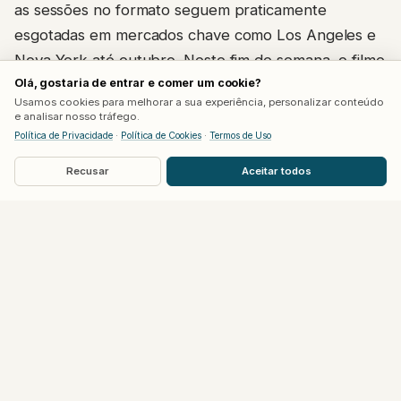
as sessões no formato seguem praticamente
esgotadas em mercados chave como Los Angeles e
Nova York até outubro. Neste fim de semana, o filme
Olá, gostaria de entrar e comer um cookie?
divide os telões
IMAX
nos Estados Unidos com
Usamos cookies para melhorar a sua experiência, personalizar conteúdo
Homem-Aranha: Um Novo Dia
, que estreou na
e analisar nosso tráfego.
semana passada.
Política de Privacidade
·
Política de Cookies
·
Termos de Uso
Recusar
Aceitar todos
Ainda faltam Coreia, China e Japão
A trajetória internacional do filme está longe de
terminar.
A Odisseia
estreou na Coreia do Sul nesta
quarta-feira, chega à China em 14 de agosto e
desembarca no Japão em 11 de setembro, três
mercados que ainda podem empurrar a arrecadação
global para cima nas próximas semanas. Até agora,
os territórios que mais contribuíram fora dos Estados