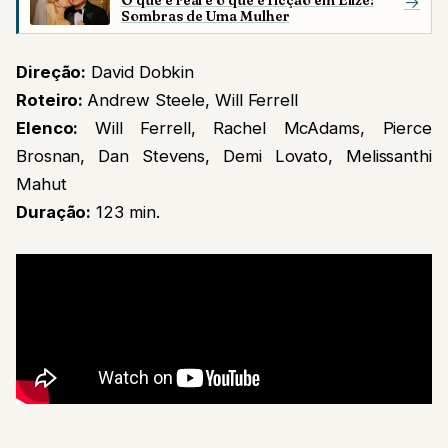
O que é real e o que é ficção em Elize:
→
Sombras de Uma Mulher
Direção:
David Dobkin
Roteiro:
Andrew Steele, Will Ferrell
Elenco:
Will Ferrell, Rachel McAdams, Pierce
Brosnan, Dan Stevens, Demi Lovato, Melissanthi
Mahut
Duração:
123 min.