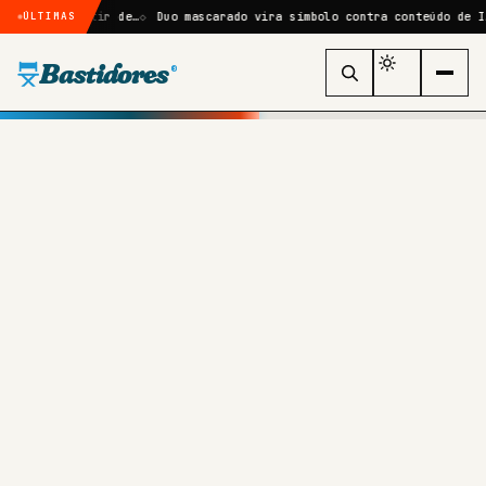
artir de…
Duo mascarado vira símbolo contra conteúdo de IA e viraliz
ÚLTIMAS
Bastidores
®