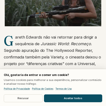
G
areth Edwards não vai retornar para dirigir a
sequência de
Jurassic World: Recomeço
.
Segundo apuração do The Hollywood Reporter,
confirmada também pela Variety, o cineasta deixou o
projeto por “diferenças criativas” com a Universal,
encerrando um retorno que parecia certo depois do
Olá, gostaria de entrar e comer um cookie?
sucesso de bilheteria do longa de 2025.
Usamos cookies para melhorar a sua experiência, personalizar conteúdo
e analisar nosso tráfego.
Recomeço
arrecadou US$ 869 milhões globalmente
Política de Privacidade
·
Política de Cookies
·
Termos de Uso
no ano passado, provando que ainda existe apetite
Recusar
Aceitar todos
de sobra do público por dinossauros no cinema. O