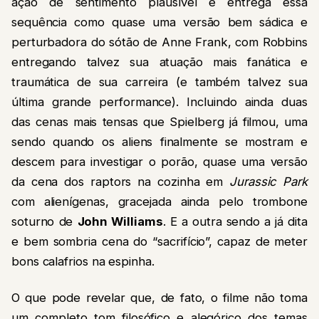
ação de sentimento plausível e entrega essa
sequência como quase uma versão bem sádica e
perturbadora do sótão de Anne Frank, com Robbins
entregando talvez sua atuação mais fanática e
traumática de sua carreira (e também talvez sua
última grande performance). Incluindo ainda duas
das cenas mais tensas que Spielberg já filmou, uma
sendo quando os aliens finalmente se mostram e
descem para investigar o porão, quase uma versão
da cena dos raptors na cozinha em
Jurassic Park
com alienígenas, gracejada ainda pelo trombone
soturno de
John Williams
. E a outra sendo a já dita
e bem sombria cena do “sacrifício”, capaz de meter
bons calafrios na espinha.
O que pode revelar que, de fato, o filme não toma
um completo tom filosófico e alegórico dos temas