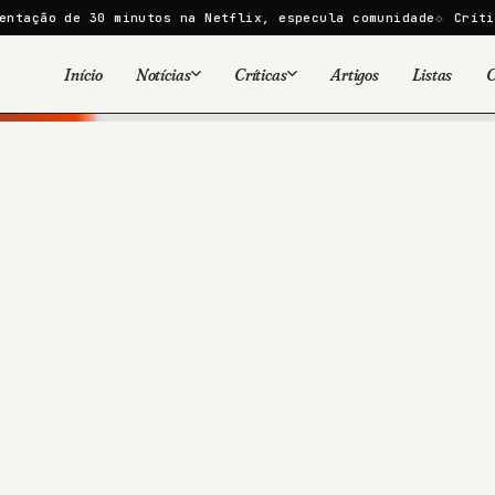
0 minutos na Netflix, especula comunidade
Crítica | Desejo 
Início
Notícias
Críticas
Artigos
Listas
C
Viral
Cinema
Cinema
Games
Séries
TV
Games
Quadrinhos
Quadrinhos
Livros
Famosos
Livros
Tecnologia