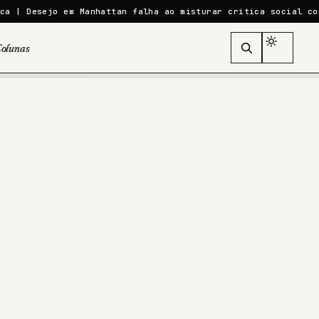
em Manhattan falha ao misturar crítica social com realismo f
olunas