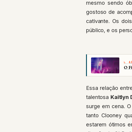
mesmo sendo óbv
gostoso de acomp
cativante. Os doi
público, e os pers
A
O F
Essa relação entr
talentosa
Kaitlyn
surge em cena. O 
tanto Clooney qu
estarem ótimos em