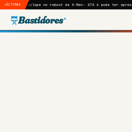
Ciclope no reboot de X-Men
ÚLTIMAS
GTA 6 pode ter apresentação de 3
Bastidores
®