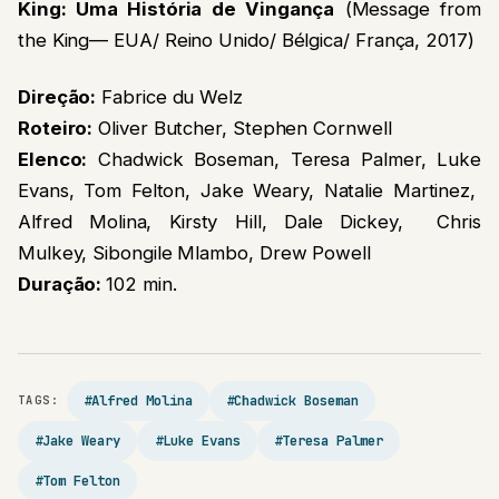
King: Uma História de Vingança
(Message from
the King— EUA/ Reino Unido/ Bélgica/ França, 2017)
Direção:
Fabrice du Welz
Roteiro:
Oliver Butcher, Stephen Cornwell
Elenco:
Chadwick Boseman, Teresa Palmer, Luke
Evans, Tom Felton, Jake Weary, Natalie Martinez,
Alfred Molina, Kirsty Hill, Dale Dickey, Chris
Mulkey, Sibongile Mlambo, Drew Powell
Duração:
102 min.
#Alfred Molina
#Chadwick Boseman
TAGS:
#Jake Weary
#Luke Evans
#Teresa Palmer
#Tom Felton