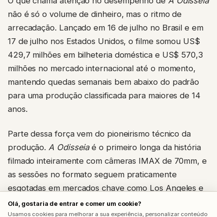
O que chama atenção no desempenho de
A Odisseia
não é só o volume de dinheiro, mas o ritmo de
arrecadação. Lançado em 16 de julho no Brasil e em
17 de julho nos Estados Unidos, o filme somou US$
429,7 milhões em bilheteria doméstica e US$ 570,3
milhões no mercado internacional até o momento,
mantendo quedas semanais bem abaixo do padrão
para uma produção classificada para maiores de 14
anos.
Parte dessa força vem do pioneirismo técnico da
produção.
A Odisseia
é o primeiro longa da história
filmado inteiramente com câmeras IMAX de 70mm, e
as sessões no formato seguem praticamente
esgotadas em mercados chave como Los Angeles e
Nova York até outubro. Neste fim de semana, o filme
Olá, gostaria de entrar e comer um cookie?
divide os telões
IMAX
nos Estados Unidos com
Usamos cookies para melhorar a sua experiência, personalizar conteúdo