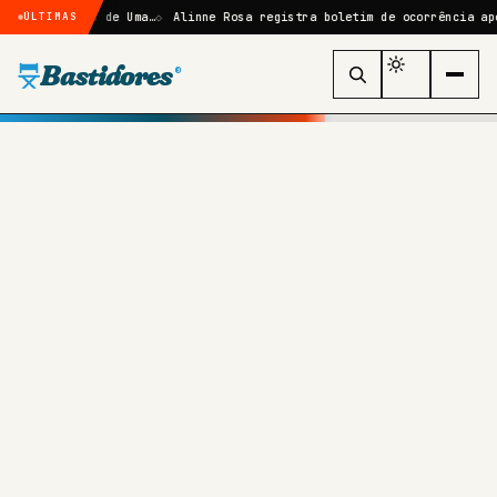
mbras de Uma…
Alinne Rosa registra boletim de ocorrência após agress
ÚLTIMAS
Bastidores
®