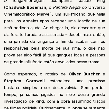
O longa-metragem acompanha Jacob King
(
Chadwick Boseman
, o
Pantera Negra
do Universo
Cinematográfico Marvel), um sul-africano que viaja
para Los Angeles após receber uma ligação de sua
irmã pedindo ajuda. Ao chegar lá, ele descobre que
ela fora torturada e assassinada – Jacob inicia, então,
uma jornada de vingança a fim de acabar com os
responsáveis pela morte de sua irmã, o que não
prova ser algo fácil, já que gangues locais e pessoas
de grande influência estão envolvidos nessa trama.
Como esperado, o roteiro de
Oliver Butcher
e
Stephen Cornwell
estabelece uma premissa
bastante simples a ser desenvolvida. Sem perder
tempo, já somos jogados no meio dessa grande
investigação de King, com a obra assumindo traços
de filmes policiais. Curiosamente, o longa se sustenta