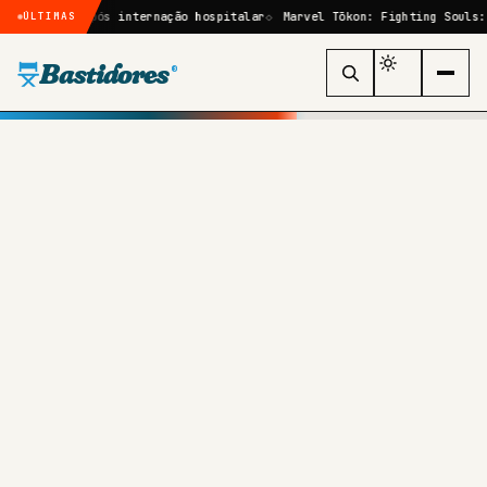
a após internação hospitalar
Marvel Tōkon: Fighting Souls: quem são 
ÚLTIMAS
Bastidores
®