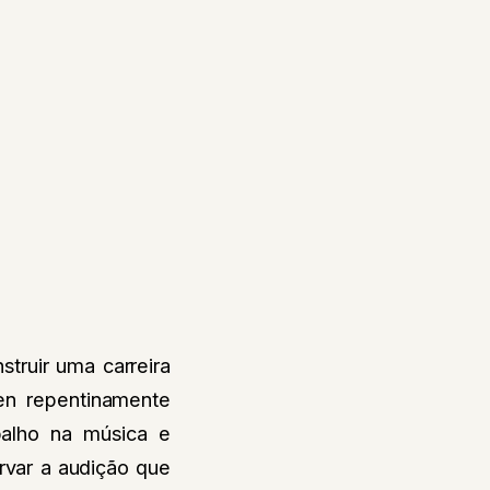
struir uma carreira
en repentinamente
balho na música e
rvar a audição que