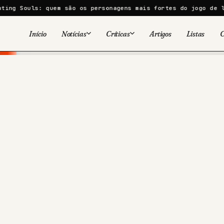
s: quem são os personagens mais fortes do jogo de luta
Morr
Início
Notícias
Críticas
Artigos
Listas
C
Viral
Cinema
Cinema
Games
Séries
TV
Games
Quadrinhos
Quadrinhos
Livros
Famosos
Livros
Tecnologia