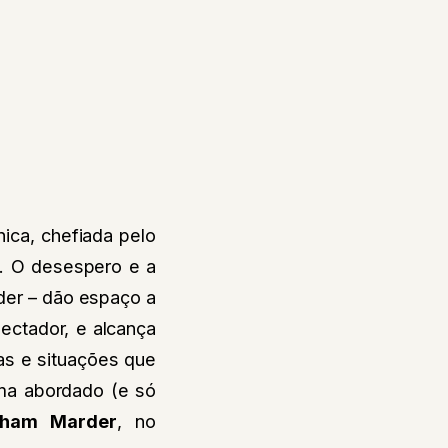
nica, chefiada pelo
a. O desespero e a
er – dão espaço a
ectador, e alcança
as e situações que
ema abordado (e só
aham Marder
, no