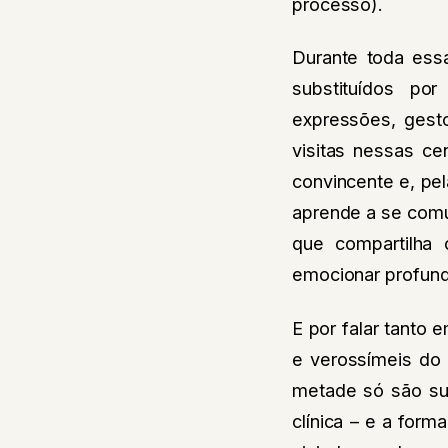
processo).
Durante toda essa
substituídos po
expressões, gest
visitas nessas c
convincente e, pe
aprende a se comu
que compartilha
emocionar profunda
E por falar tanto
e verossímeis do 
metade só são sup
clínica – e a for