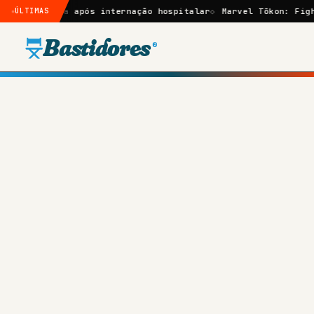
rgia após internação hospitalar
ÚLTIMAS
Marvel Tōkon: Fighting Soul
Bastidores
®