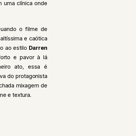
em uma clínica onde
Quando o filme de
ltíssima e caótica
o ao estilo
Darren
forto e pavor à lá
meiro ato, essa é
va do protagonista
richada mixagem de
me e textura.