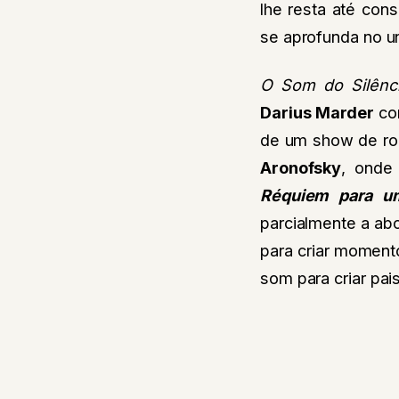
lhe resta até cons
se aprofunda no u
O Som do Silênc
Darius Marder
com
de um show de roc
Aronofsky
, onde 
Réquiem para u
parcialmente a ab
para criar moment
som para criar pai