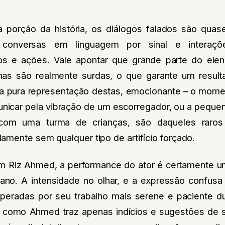
 porção da história, os diálogos falados são quas
r conversas em linguagem por sinal e intera
os e ações. Vale apontar que grande parte do elen
enas são realmente surdas, o que garante um resul
la pura representação destas, emocionante – o mo
nicar pela vibração de um escorregador, ou a pequena
 com uma turma de crianças, são daqueles raro
mente sem qualquer tipo de artifício forçado.
 em Riz Ahmed, a performance do ator é certamente u
ano. A intensidade no olhar, e a expressão confusa 
eradas por seu trabalho mais serene e paciente d
ma como Ahmed traz apenas indícios e sugestões d