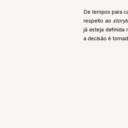
De tempos para cá
respeito ao
storyt
já esteja definid
a decisão é toma