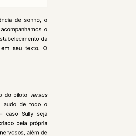
ência de sonho, o
i e acompanhamos o
estabelecimento da
e em seu texto. O
co do piloto
versus
o laudo de todo o
– caso Sully seja
riado pela própria
s nervosos, além de