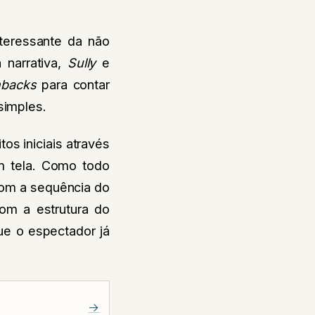
teressante da não
 narrativa,
Sully
e
hbacks
para contar
simples.
os iniciais através
m tela. Como todo
com a sequência do
com a estrutura do
ue o espectador já
→