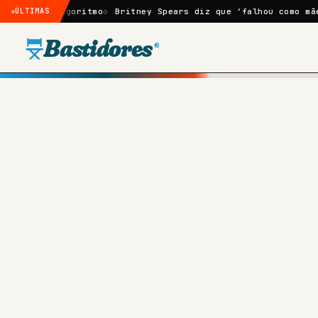
algoritmo
ÚLTIMAS
Britney Spears diz que ‘falhou como mãe’ após fal
Bastidores
®