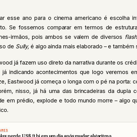
r esse ano para o cinema americano é escolha in
exto. Se fossemos comparar em termos de estrutura
lmes-irmãos, pois ambos se valem de diversos
flas
aso de
Sully,
é algo ainda mais elaborado – e também 
ood já fazem uso direto da narrativa durante os crédit
, já indicando acontecimentos que logo veremos e
eze, Eastwood já começa o longa com o pé na porta: 
rém, nisso, já há uma das brincadeiras da dupla 
lide em prédio, explode e todo mundo morre – algo q
ico.
AMES
lox perde US$ 9 bi em um dia após mudar algoritmo