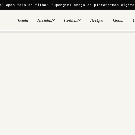
a do filho
Supergirl chega às plataformas digitais em 9 de 
Início
Notícias
Críticas
Artigos
Listas
C
Viral
Cinema
Cinema
Games
Séries
TV
Games
Quadrinhos
Quadrinhos
Livros
Famosos
Livros
Tecnologia