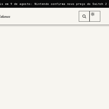
agosto
Nintendo confirma novo preço do Switch 2 no Brasil: 
olunas