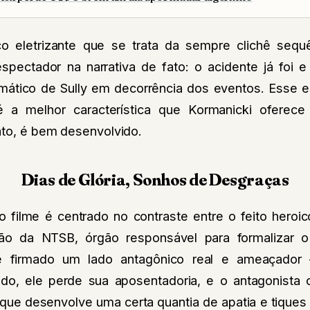
eletrizante que se trata da sempre clichê sequ
o espectador na narrativa de fato: o acidente já fo
mático de Sully em decorrência dos eventos. Esse 
é a melhor característica que Kormanicki oferec
ato, é bem desenvolvido.
Dias de Glória, Sonhos de Desgraças
o filme é centrado no contraste entre o feito heroi
ção da NTSB, órgão responsável para formalizar 
é firmado um lado antagônico real e ameaçador 
do, ele perde sua aposentadoria, e o antagonista c
 que desenvolve uma certa quantia de apatia e tique