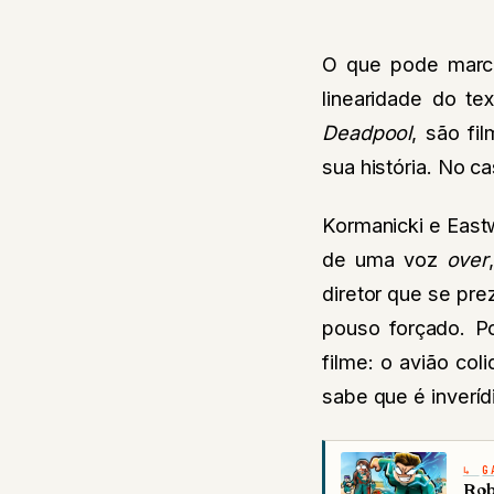
O que pode marca
linearidade do t
Deadpool
, são fi
sua história. No c
Kormanicki e Eastw
de uma voz
over
diretor que se pr
pouso forçado. Po
filme: o avião co
sabe que é inveríd
G
Rob