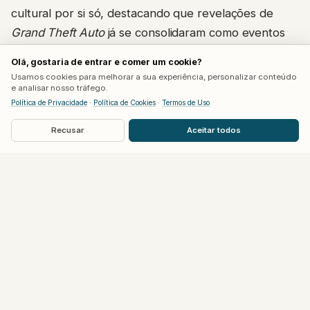
cultural por si só, destacando que revelações de
Grand Theft Auto
já se consolidaram como eventos
culturais independentemente da plataforma de
Olá, gostaria de entrar e comer um cookie?
exibição.
Usamos cookies para melhorar a sua experiência, personalizar conteúdo
e analisar nosso tráfego.
Política de Privacidade
·
Política de Cookies
·
Termos de Uso
O anúncio veio através de um vídeo curto de 25
segundos publicado no YouTube da Rockstar, sem
Recusar
Aceitar todos
detalhes adicionais sobre a duração exata ou o
conteúdo específico da apresentação. Ainda assim, o
próprio nome escolhido, “An Extended Look”, sugere
algo mais substancial do que os dois trailers já
divulgados anteriormente, nenhum dos quais
mostrou jogabilidade real até agora.
O fim de um longo período de