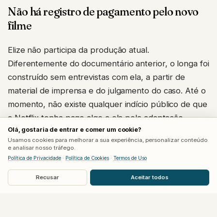
Não há registro de pagamento pelo novo
filme
Elize não participa da produção atual.
Diferentemente do documentário anterior, o longa foi
construído sem entrevistas com ela, a partir de
material de imprensa e do julgamento do caso. Até o
momento, não existe qualquer indício público de que
a Netflix tenha pago algo a ela pela adaptação.
Olá, gostaria de entrar e comer um cookie?
Usamos cookies para melhorar a sua experiência, personalizar conteúdo
A plataforma também não se manifestou oficialmente
e analisar nosso tráfego.
sobre a existência de um acordo financeiro ligado ao
Política de Privacidade
·
Política de Cookies
·
Termos de Uso
filme. Consultada pela imprensa, a Netflix optou por
Recusar
Aceitar todos
não comentar o assunto, o que é comum em
produções baseadas em casos reais e ainda sensíveis
do ponto de vista jurídico.