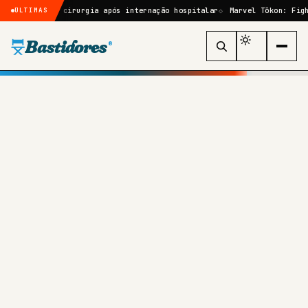
sará por cirurgia após internação hospitalar
Marvel Tōkon: Fighting 
ÚLTIMAS
Bastidores
®