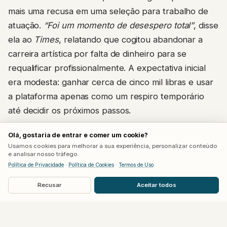
mais uma recusa em uma seleção para trabalho de
atuação.
“Foi um momento de desespero total”
, disse
ela ao
Times
, relatando que cogitou abandonar a
carreira artística por falta de dinheiro para se
requalificar profissionalmente. A expectativa inicial
era modesta: ganhar cerca de cinco mil libras e usar
a plataforma apenas como um respiro temporário
até decidir os próximos passos.
Quase um ano e meio depois, o resultado superou
Olá, gostaria de entrar e comer um cookie?
Usamos cookies para melhorar a sua experiência, personalizar conteúdo
de longe essa previsão.
“Isso realmente salvou
e analisar nosso tráfego.
nossas vidas”
, afirmou a atriz, hoje com 38 anos,
Política de Privacidade
·
Política de Cookies
·
Termos de Uso
sobre o impacto financeiro do projeto na rotina da
Recusar
Aceitar todos
família.