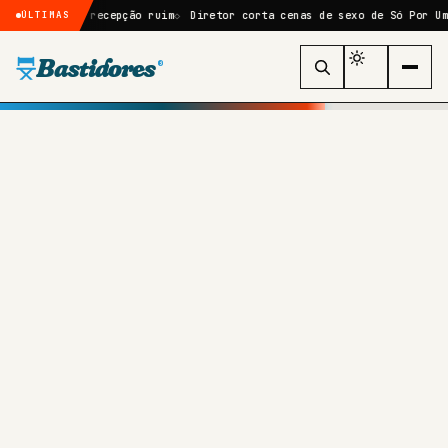
a após recepção ruim
Diretor corta cenas de sexo de Só Por Uma Noite
ÚLTIMAS
Bastidores
®