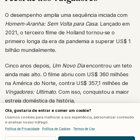
O desempenho amplia uma sequência iniciada com
Homem-Aranha: Sem Volta para Casa
. Lançado em
2021, o terceiro filme de Holland tornou-se o
primeiro longa da era da pandemia a superar US$ 1
bilhão mundialmente.
Cinco anos depois,
Um Novo Dia
encontrou um teto
ainda mais alto. O filme abriu com US$ 360 milhões
na América do Norte, contra US$ 357,1 milhões de
Vingadores: Ultimato
. Com isso, conquistou a maior
estreia doméstica da história.
Olá, gostaria de entrar e comer um cookie?
A produção também registrou as maiores
Usamos cookies para melhorar a sua experiência, personalizar conteúdo
e analisar nosso tráfego.
arrecadações para uma segunda-feira e uma terça-
Política de Privacidade
·
Política de Cookies
·
Termos de Uso
feira. O filme somou US$ 47 milhões na segunda,