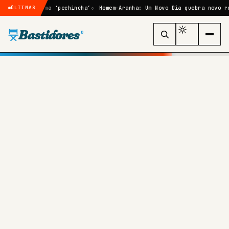
ovará uma ‘pechincha’
Homem-Aranha: Um Novo Dia quebra novo recorde 
ÚLTIMAS
Bastidores
®