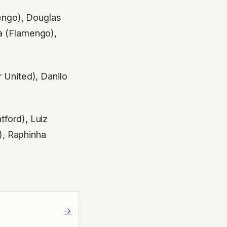
engo), Douglas
ra (Flamengo),
United), Danilo
tford), Luiz
), Raphinha
→