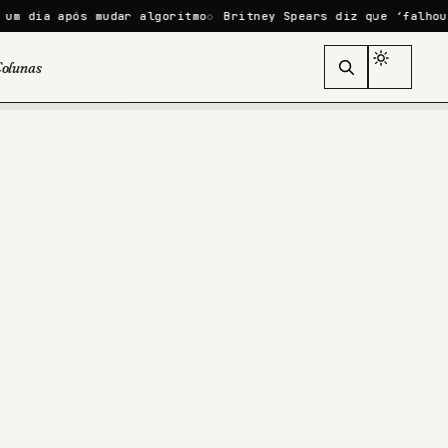
pós mudar algoritmo
Britney Spears diz que ‘falhou como mãe
olunas