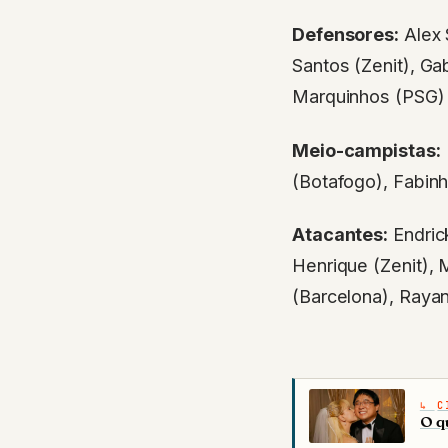
Defensores:
Alex 
Santos (Zenit), Ga
Marquinhos (PSG)
Meio-campistas:
(Botafogo), Fabinh
Atacantes:
Endrick
Henrique (Zenit),
(Barcelona), Rayan
C
O q