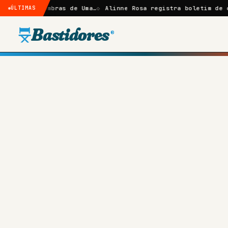
: Sombras de Uma…
ÚLTIMAS
Alinne Rosa registra boletim de ocorrênci
Bastidores
®