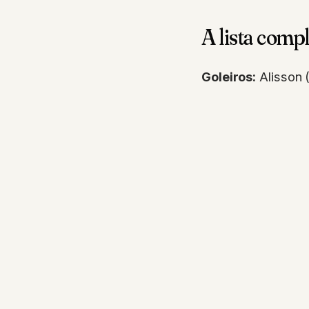
A lista comp
Goleiros:
Alisson 