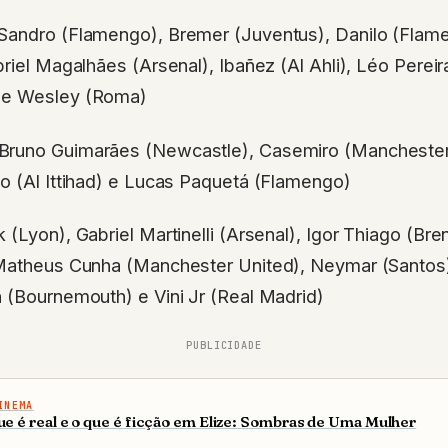
Sandro (Flamengo), Bremer (Juventus), Danilo (Flam
briel Magalhães (Arsenal), Ibañez (Al Ahli), Léo Perei
 e Wesley (Roma)
Bruno Guimarães (Newcastle), Casemiro (Manchester 
o (Al Ittihad) e Lucas Paquetá (Flamengo)
 (Lyon), Gabriel Martinelli (Arsenal), Igor Thiago (Bren
 Matheus Cunha (Manchester United), Neymar (Santos
 (Bournemouth) e Vini Jr (Real Madrid)
PUBLICIDADE
INEMA
ue é real e o que é ficção em Elize: Sombras de Uma Mulher