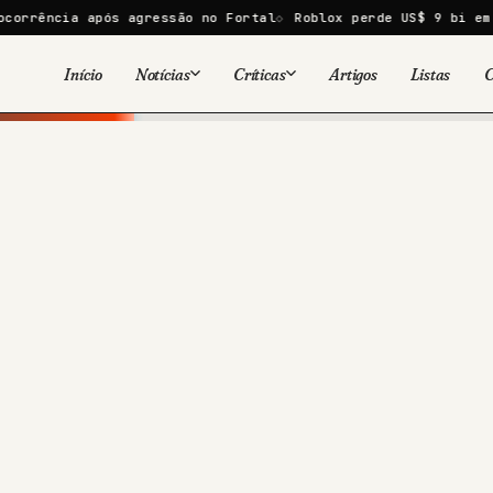
a após agressão no Fortal
Roblox perde US$ 9 bi em um dia a
Início
Notícias
Críticas
Artigos
Listas
C
Viral
Cinema
Cinema
Games
Séries
TV
Games
Quadrinhos
Quadrinhos
Livros
Famosos
Livros
Tecnologia