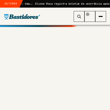
ras de Uma…
Alinne Rosa registra boletim de ocorrência após agressão
ÚLTIMAS
Bastidores
®