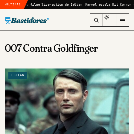
 confirmado no filme live-action de Zelda
Marvel escala Kit Connor c
ÚLTIMAS
Bastidores
®
007 Contra Goldfinger
LISTAS