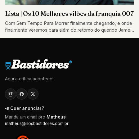
Lista | Os 10 Melhores vilões da franquia 007
Com Sem Tempo Para Morrer finalmente chegando, e onde
finalmente veremos para além do retorno do querido James
Bond última vez interpretado…
Bastidores
®
Aqui a crítica acontece!
📣 Quer anunciar?
Manda um email pro
Matheus
:
matheus@nosbastidores.com.br