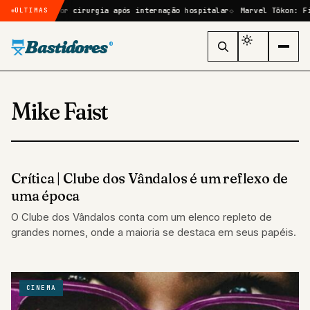
le passará por cirurgia após internação hospitalar
Marvel Tōkon: Fig
ÚLTIMAS
Bastidores
®
Mike Faist
Crítica | Clube dos Vândalos é um reflexo de
CINEMA
uma época
O Clube dos Vândalos conta com um elenco repleto de
grandes nomes, onde a maioria se destaca em seus papéis.
CINEMA