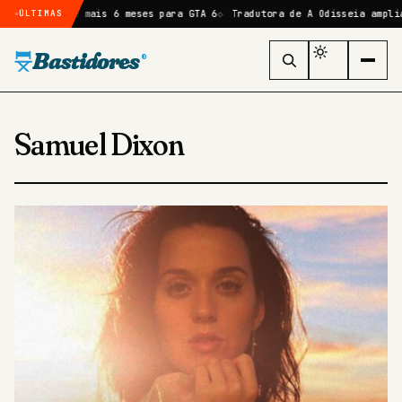
a atraso de mais 6 meses para GTA 6
Tradutora de A Odisseia amplia c
ÚLTIMAS
Bastidores
®
Samuel Dixon