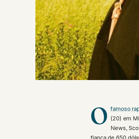
O
famoso ra
(20) em Mi
News, Scot
fiança de 650 dóla