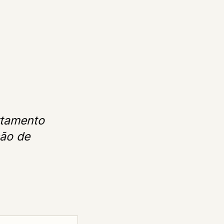
rtamento
são de