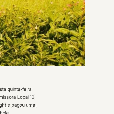
ta quinta-feira
missora Local 10
night e pagou uma
hoje.