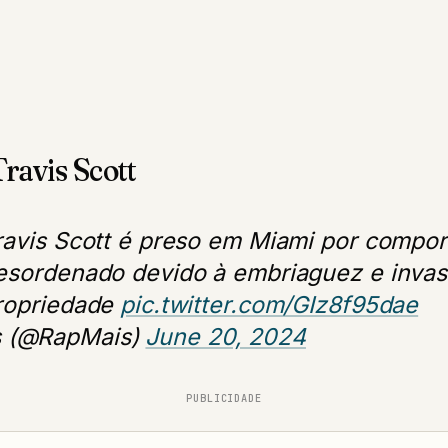
Travis Scott
ravis Scott é preso em Miami por compo
esordenado devido à embriaguez e inva
ropriedade
pic.twitter.com/GIz8f95dae
s (@RapMais)
June 20, 2024
PUBLICIDADE