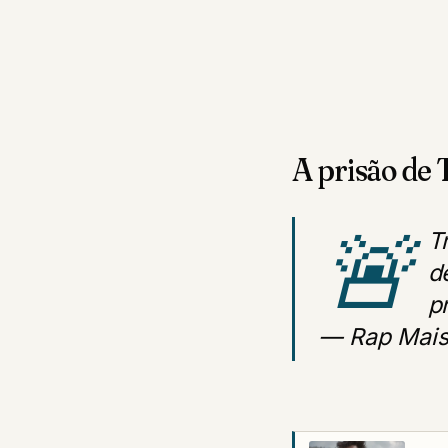
A prisão de 
🚨
T
d
p
— Rap Mai