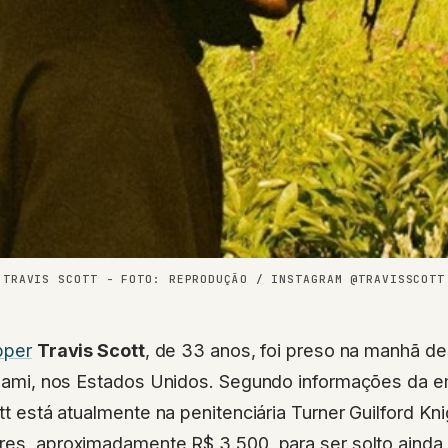
TRAVIS SCOTT - FOTO: REPRODUÇÃO / INSTAGRAM @TRAVISSCOTT
pper
Travis Scott
, de 33 anos, foi preso na manhã des
ami, nos Estados Unidos. Segundo informações da e
t está atualmente na penitenciária Turner Guilford K
res, aproximadamente R$ 3.500, para ser solto ainda 