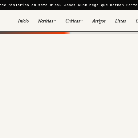
em sete dias
James Gunn nega que Batman Parte II e Parte I
Início
Notícias
Críticas
Artigos
Listas
C
Viral
Cinema
Cinema
Games
Séries
TV
Games
Quadrinhos
Quadrinhos
Livros
Famosos
Livros
Tecnologia