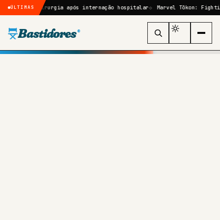
 por cirurgia após internação hospitalar
Marvel Tōkon: Fighting Soul
ÚLTIMAS
Bastidores
®