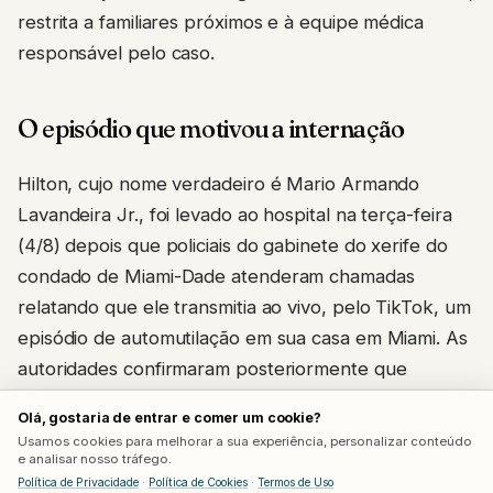
restrita a familiares próximos e à equipe médica
responsável pelo caso.
O episódio que motivou a internação
Hilton, cujo nome verdadeiro é Mario Armando
Lavandeira Jr., foi levado ao hospital na terça-feira
(4/8) depois que policiais do gabinete do xerife do
condado de Miami-Dade atenderam chamadas
relatando que ele transmitia ao vivo, pelo TikTok, um
episódio de automutilação em sua casa em Miami. As
autoridades confirmaram posteriormente que
conseguiram resgatar a pessoa em segurança e
Olá, gostaria de entrar e comer um cookie?
encaminhá-la para atendimento médico.
Usamos cookies para melhorar a sua experiência, personalizar conteúdo
e analisar nosso tráfego.
O TikTok afirmou, em nota à Deadline, que a
Política de Privacidade
·
Política de Cookies
·
Termos de Uso