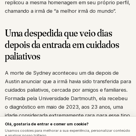
replicou a mesma homenagem em seu próprio perfil,
chamando a irmã de “a melhor irmã do mundo”.
Uma despedida que veio dias
depois da entrada em cuidados
paliativos
A morte de Sydney aconteceu um dia depois de
Austin anunciar que a irmã havia sido transferida para
cuidados paliativos, cercada por amigos e familiares.
Formada pela Universidade Dartmouth, ela recebeu
o diagnóstico em maio de 2023, aos 23 anos, uma
idade considerada extremamente rara para esse tipo
específico de câncer, geralmente diagnosticado em
Olá, gostaria de entrar e comer um cookie?
Usamos cookies para melhorar a sua experiência, personalizar conteúdo
pessoas acima dos 50 anos.
e analisar nosso tráfego.