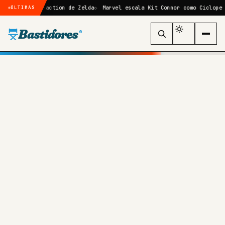
 live-action de Zelda
Marvel escala Kit Connor como Ciclope no reboo
ÚLTIMAS
Bastidores
®