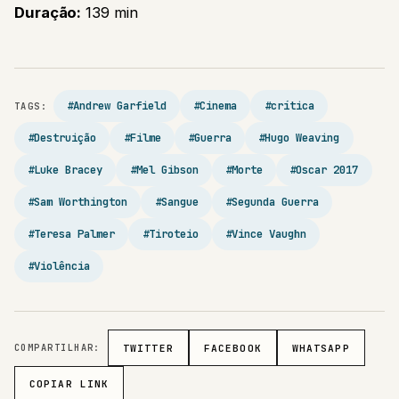
Duração:
139 min
#Andrew Garfield
#Cinema
#crítica
TAGS:
#Destruição
#Filme
#Guerra
#Hugo Weaving
#Luke Bracey
#Mel Gibson
#Morte
#Oscar 2017
#Sam Worthington
#Sangue
#Segunda Guerra
#Teresa Palmer
#Tiroteio
#Vince Vaughn
#Violência
COMPARTILHAR:
TWITTER
FACEBOOK
WHATSAPP
COPIAR LINK