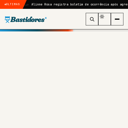
e Uma…
Alinne Rosa registra boletim de ocorrência após agressão no F
ÚLTIMAS
Bastidores
®